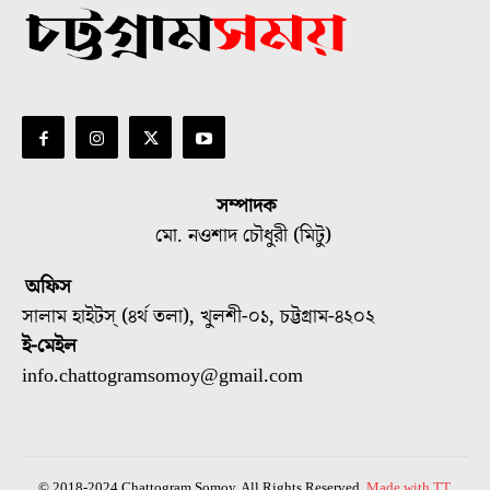
সম্পাদক
মো. নওশাদ চৌধুরী (মিটু)
অফিস
সালাম হাইটস্ (৪র্থ তলা), খুলশী-০১, চট্টগ্রাম-৪২০২
ই-মেইল
info.chattogramsomoy@gmail.com
© 2018-2024 Chattogram Somoy. All Rights Reserved.
Made with TT.