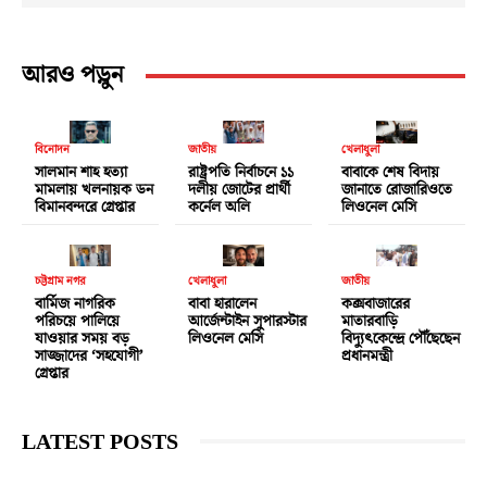
আরও পড়ুন
বিনোদন
জাতীয়
খেলাধুলা
সালমান শাহ হত্যা
রাষ্ট্রপতি নির্বাচনে ১১
বাবাকে শেষ বিদায়
মামলায় খলনায়ক ডন
দলীয় জোটের প্রার্থী
জানাতে রোজারিওতে
বিমানবন্দরে গ্রেপ্তার
কর্নেল অলি
লিওনেল মেসি
চট্টগ্রাম নগর
খেলাধুলা
জাতীয়
বার্মিজ নাগরিক
বাবা হারালেন
কক্সবাজারের
পরিচয়ে পালিয়ে
আর্জেন্টাইন সুপারস্টার
মাতারবাড়ি
যাওয়ার সময় বড়
লিওনেল মেসি
বিদ্যুৎকেন্দ্রে পৌঁছেছেন
সাজ্জাদের ‘সহযোগী’
প্রধানমন্ত্রী
গ্রেপ্তার
LATEST POSTS