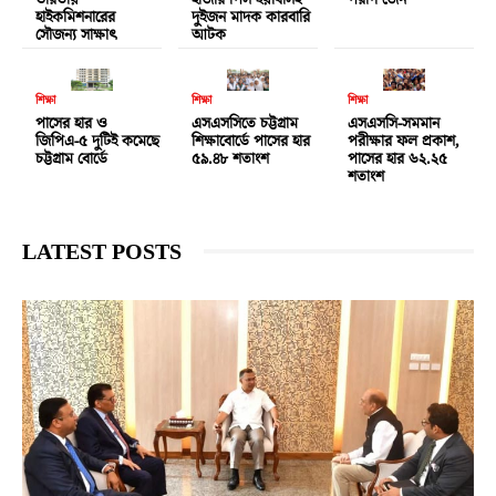
ভারতীয়
হাজার পিস ইয়াবাসহ
পরাগ জৈন
হাইকমিশনারের
দুইজন মাদক কারবারি
সৌজন্য সাক্ষাৎ
আটক
শিক্ষা
শিক্ষা
শিক্ষা
পাসের হার ও
এসএসসিতে চট্টগ্রাম
এসএসসি-সমমান
জিপিএ-৫ দুটিই কমেছে
শিক্ষাবোর্ডে পাসের হার
পরীক্ষার ফল প্রকাশ,
চট্টগ্রাম বোর্ডে
৫৯.৪৮ শতাংশ
পাসের হার ৬২.২৫
শতাংশ
LATEST POSTS