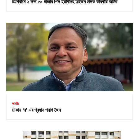
চট্টগ্রামে ২ লক্ষ ৫০ হাজার পিস ইয়াবাসহ দুইজন মাদক কারবারি আটক
জাতীয়
ঢাকায় ‘র’ এর প্রধান পরাগ জৈন