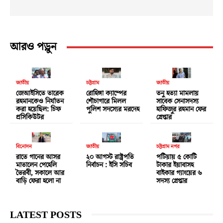
আরও পড়ুন
জাতীয়
চট্টগ্রাম
জাতীয়
জেআইসিতে তারেক
রোহিঙ্গা ক্যাম্পের
তনু হত্যা মামলায়
রহমানকেও নির্যাতন
শৌচাগারে মিলল
সাবেক সেনাসদস্য
করা হয়েছিল: চিফ
পুলিশ সদস্যের মরদেহ
হাফিজুর রহমান ফের
প্রসিকিউটর
গ্রেপ্তার
বিনোদন
জাতীয়
চট্টগ্রাম নগর
রাতে গানের আসর
২০ আগস্ট রাষ্ট্রপতি
পটিয়ায় ৫ কোটি
মাতালেন পেহেলি
নির্বাচন : ইসি সচিব
টাকার ইয়াবাসহ
ভৈরবী, সকালে আর
বাইকার গ্যাংয়ের ৬
বাড়ি ফেরা হলো না
সদস্য গ্রেপ্তার
LATEST POSTS