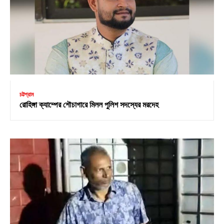
চট্টগ্রাম
রোহিঙ্গা ক্যাম্পের শৌচাগারে মিলল পুলিশ সদস্যের মরদেহ