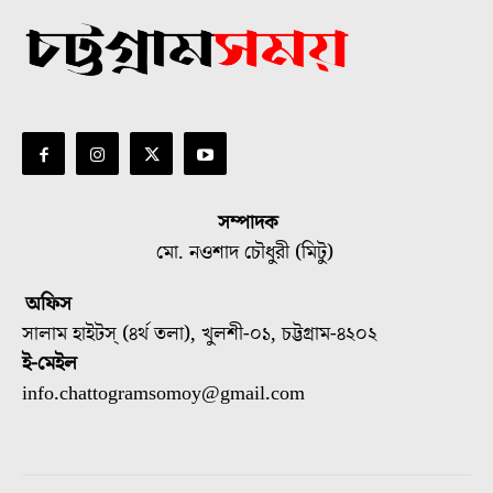
সম্পাদক
মো. নওশাদ চৌধুরী (মিটু)
অফিস
সালাম হাইটস্ (৪র্থ তলা), খুলশী-০১, চট্টগ্রাম-৪২০২
ই-মেইল
info.chattogramsomoy@gmail.com