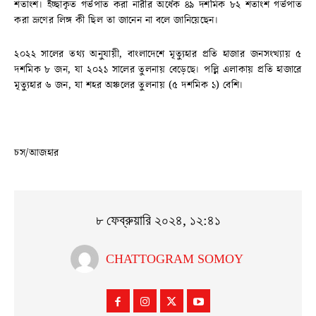
শতাংশ। ইচ্ছাকৃত গর্ভপাত করা নারীর অর্ধেক ৪৯ দশমিক ৮২ শতাংশ গর্ভপাত
করা ভ্রূণের লিঙ্গ কী ছিল তা জানেন না বলে জানিয়েছেন।
২০২২ সালের তথ্য অনুযায়ী, বাংলাদেশে মৃত্যুহার প্রতি হাজার জনসংখ্যায় ৫
দশমিক ৮ জন, যা ২০২১ সালের তুলনায় বেড়েছে। পল্লি এলাকায় প্রতি হাজারে
মৃত্যুহার ৬ জন, যা শহর অঞ্চলের তুলনায় (৫ দশমিক ১) বেশি।
চস/আজহার
৮ ফেব্রুয়ারি ২০২৪, ১২:৪১
CHATTOGRAM SOMOY