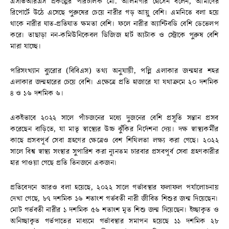
এসভিআরএস প্রকল্পের পরিচালক মো. আলমগীর হোসেন বলেন, আমাদের
রিপোর্টে উঠে এসেছে পুরুষের চেয়ে নারীর গড় আয়ু বেশি। এমনিতে বলা হয়ে
থাকে নারীর ঘাত-প্রতিঘাত ক্ষমতা বেশি। ফলে নারীর অ্যান্টিবডি বেশি ডেভেলপ
করে। তাছাড়া নন-কমিউনিকেবল ডিজিজ হার্ট অ্যটাক ও স্ট্রোকে পুরুষ বেশি
মারা যাচ্ছে।
পরিসংখ্যান ব্যুরোর (বিবিএস) তথ্য অনুযায়ী, পল্লি এলাকার জন্মহার শহর
এলাকার জন্মহারের চেয়ে বেশি। এক্ষেত্রে প্রতি হাজারে যা যথাক্রমে ২০ দশমিক
৪ ও ১৬ দশমিক ৬।
একইভাবে ২০২২ সালে পাঁচজনের মধ্যে দুজনের বেশি প্রসূতি সন্তান প্রসব
করেছেন বাড়িতে, যা মাতৃ স্বাস্থ্যের উচ্চ ঝুঁকির নির্দেশনা দেয়। দক্ষ স্বাস্থ্যকর্মীর
কাছে প্রসবপূর্ব সেবা গ্রহণের ক্ষেত্রেও বেশ শিথিলতা লক্ষ্য করা গেছে। ২০২২
সালে বিশ্ব স্বাস্থ্য সংস্থার সুপারিশ করা ন্যূনতম চারবার প্রসবপূর্ব সেবা গ্রহণকারীর
হার পাওয়া গেছে প্রতি তিনজনে একজন।
প্রতিবেদনে আরও বলা হয়েছে, ২০২২ সালে গর্ভাবস্থার ফলাফল পর্যালোচনায়
দেখা গেছে, ৮৭ দশমিক ১৬ শতাংশ গর্ভবতী নারী জীবিত শিশুর জন্ম দিয়েছেন।
মোট গর্ভবতী নারীর ১ দশমিক ৫৬ শতাংশ মৃত শিশু জন্ম দিয়েছেন। ইচ্ছাকৃত ও
অনিচ্ছাকৃত গর্ভপাতের মাধ্যমে গর্ভাবস্থার সমাপন হয়েছে ১১ দশমিক ২৮