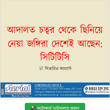
আদালত চত্বর থেকে ছিনিয়ে
নেয়া জঙ্গিরা দেশেই আছেন:
সি‌টি‌টি‌সি
বিস্তারিত কমেন্টে
ফটোকার্ড ডাউনলোড করুন