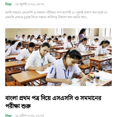
১৮ জুলাই ২০২৬, ১৫:৩২
শিক্ষা
চলতি বছরের এসএসসি ও সমমান পরীক্ষার ফল আগামী ২০ জুলাই প্রকাশ করা হচ্ছে না।
এমনকি এখনও চূড়ান্ত কিংবা সম্ভাব্য তারিখও নির্ধারণ করা হয়নি৷ তবে...
বাংলা প্রথম পত্র দিয়ে এসএসসি ও সমমানের
পরীক্ষা শুরু
২১ এপ্রিল ২০২৬, ১২:০৪
শিক্ষা