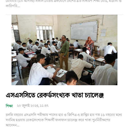
রোববার (১০ আগস্ট) সকাল ১০টায় একযোগে দেশের ৯টি সাধারণ শিক্ষা বোর্ড, মাদ্রাসা ও
কারিগরি...
এসএসসিতে রেকর্ডসংখ্যক খাতা চ্যালেঞ্জ
২০ জুলাই ২০২৫, ১১:৫৭
শিক্ষা
চলতি বছরের এসএসসি পরীক্ষায় পাসের হার ও জিপিএ-৫ প্রাপ্তির হার গত ১৬ বছরের মধ্যে
সর্বনিম্ন হওয়ায় রেকর্ডসংখ্যক শিক্ষার্থী ফলাফল চ্যালেঞ্জ করে খাতা পুনর্নিরীক্ষণের
আবেদন...