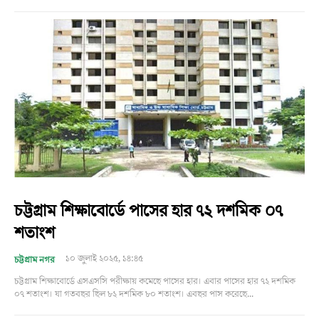
চট্টগ্রাম শিক্ষাবোর্ডে পাসের হার ৭২ দশমিক ০৭
শতাংশ
১০ জুলাই ২০২৫, ১৪:৪৫
চট্টগ্রাম নগর
চট্টগ্রাম শিক্ষাবোর্ডে এসএসসি পরীক্ষায় কমেছে পাসের হার। এবার পাসের হার ৭২ দশমিক
০৭ শতাংশ। যা গতবছর ছিল ৮২ দশমিক ৮০ শতাংশ। এবছর পাস করেছে...