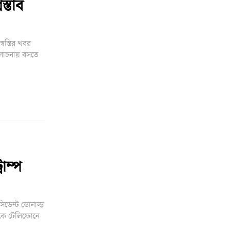
স্তাব
স্বস্তির খবর
আলোচনায় বসতে
াম্প
সিডেন্ট ডোনাল্ড
াশকে টেলিফোনে