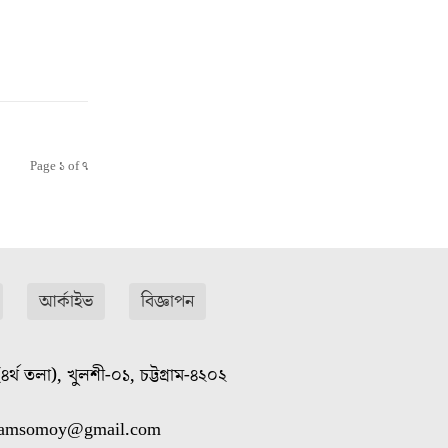
Page ১ of ৭
আর্কাইভ
বিজ্ঞাপন
৪র্থ তলা), খুলশী-০১, চট্টগ্রাম-৪২০২
gramsomoy@gmail.com