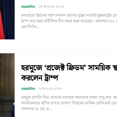
১৩ মে ২০২৬, ১২:০৬
আন্তর্জাতিক
মধ্যপ্রাচ্যে ইরানের সঙ্গে চলমান ভয়াবহ যুদ্ধের মধ্যেই যুক্তরাষ্ট্রের প্
ট্রাম্প তার বহুল প্রতীক্ষিত চীন সফর শুরু করেছেন। মঙ্গলবার (১২ 
ওয়াশিংটন...
হরমুজে ‘প্রজেক্ট ফ্রিডম’ সাময়িক স্
করলেন ট্রাম্প
৬ মে ২০২৬, ১২:২০
আন্তর্জাতিক
হরমুজ প্রণালি দিয়ে জাহাজ চলাচলে সহায়তার লক্ষ্যে চালু করা ‘প্রজ
সাময়িকভাবে স্থগিত রাখার ঘোষণা দিয়েছেন মার্কিন প্রেসিডেন্ট ডোনাল
মঙ্গলবার (৫ মে) এ...