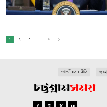
১
২
৩
...
৭
গোপনীয়তার নীতি
ব্যবহ