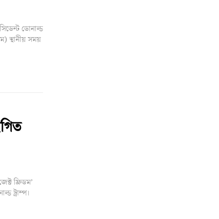
রেসিডেন্ট ডোনাল্ড
মে) স্থানীয় সময়
থগিত
েক্ট ফ্রিডম’
্ড ট্রাম্প।