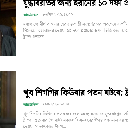
যুদ্ধবিরতির জন্য ইরানের ১০ দফা প্র
৮ এপ্রিল ২০২৬, ১২:৩৩
আন্তর্জাতিক
মধ্যপ্রাচ্যে দীর্ঘ পাঁচ সপ্তাহের রক্তক্ষয়ী সংঘর্ষের পর অবশেষে একটি 
মিলেছে। তেহরানের দেওয়া ১০ দফা প্রস্তাবের ওপর ভিত্তি করে 
ট্রাম্প প্রশাসন...
খুব শিগগির কিউবার পতন ঘটবে: ট্র
৭ মার্চ ২০২৬, ১৩:২৫
আন্তর্জাতিক
খুব শিগগির কিউবার পতন হবে বলে মন্তব্য করেছেন যুক্তরাষ্ট্রের প্রে
ট্রাম্প। শুক্রবার (৬ মার্চ) সকালে সিএনএনের উপস্থাপক ডানা ব্য
দেওয়া সাক্ষাৎকারে ট্রাম্প...