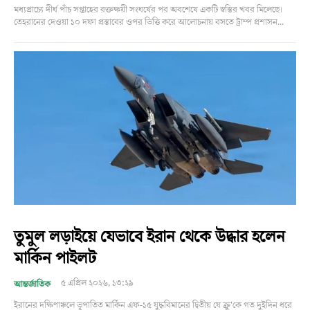
মধ্যপ্রাচ্যে দীর্ঘ পাঁচ সপ্তাহের রক্তক্ষয়ী সংঘর্ষের পর অবশেষে একটি স্বস্তির খবর মিলেছে।
তেহরানের দেওয়া ১০ দফা প্রস্তাবের ওপর ভিত্তি করে আলোচনায় বসতে ট্রাম্প প্রশাসন...
তুমুল লড়াইয়ে যেভাবে ইরান থেকে উদ্ধার হলেন
মার্কিন পাইলট
৫ এপ্রিল ২০২৬, ১৩:২৯
আন্তর্জাতিক
ইরানের দক্ষিণাঞ্চলে ভূপাতিত মার্কিন এফ-১৫ যুদ্ধবিমানের দ্বিতীয় যে ক্রু'কে গত দুইদিন ধরে