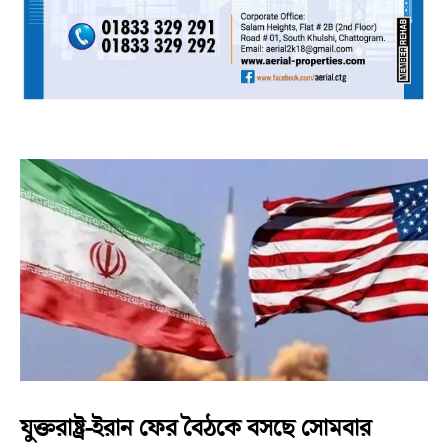
যুক্তরাষ্ট্র-ইরান ফের বৈঠকে বসছে সোমবার