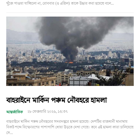
খুঁজে পাওয়া যাচ্ছিলো না, রোববার (৫ এপ্রিল) তাকে উদ্ধার করা হয়েছে বলে...
বাহরাইনে মার্কিন পঞ্চম নৌবহরে হামলা
২৮ ফেব্রুয়ারি ২০২৬, ১৫:৩৭
আন্তর্জাতিক
বাহরাইনে মার্কিন পঞ্চম নৌবহরের সদরদপ্তরে হামলা হয়েছে। দেশটির রাজধানী মানামায়
বিকট শব্দে বিস্ফোরণের পাশাপাশি ধোয়া উড়তে দেখা গেছে। তবে এই হামলা কারা চালিয়েছে
সে...