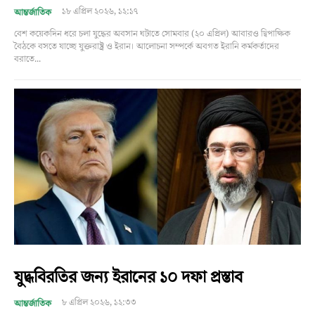
১৮ এপ্রিল ২০২৬, ১২:১৭
আন্তর্জাতিক
বেশ কয়েকদিন ধরে চলা যুদ্ধের অবসান ঘটাতে সোমবার (২০ এপ্রিল) আবারও দ্বিপাক্ষিক
বৈঠকে বসতে যাচ্ছে যুক্তরাষ্ট্র ও ইরান। আলোচনা সম্পর্কে অবগত ইরানি কর্মকর্তাদের
বরাতে...
যুদ্ধবিরতির জন্য ইরানের ১০ দফা প্রস্তাব
৮ এপ্রিল ২০২৬, ১২:৩৩
আন্তর্জাতিক