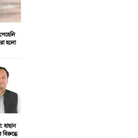
পেহেলি
রা হলো
া: হাছান
িরুদ্ধে