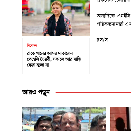
একনেক চেয়ারপা
অন্যদিকে এনইসি 
পরিকল্পনামন্ত্রী
চস/স
বিনোদন
রাতে গানের আসর মাতালেন
পেহেলি ভৈরবী, সকালে আর বাড়ি
ফেরা হলো না
আরও পড়ুন