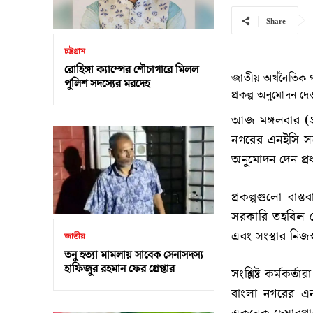
Share
চট্টগ্রাম
রোহিঙ্গা ক্যাম্পের শৌচাগারে মিলল
জাতীয় অর্থনৈতিক 
পুলিশ সদস্যের মরদেহ
প্রকল্প অনুমোদন দ
আজ মঙ্গলবার (২৪
নগরের এনইসি সম্
অনুমোদন দেন প্রধা
প্রকল্পগুলো বা
সরকারি তহবিল থ
এবং সংস্থার নিজ
জাতীয়
তনু হত্যা মামলায় সাবেক সেনাসদস্য
হাফিজুর রহমান ফের গ্রেপ্তার
সংশ্লিষ্ট কর্মক
বাংলা নগরের এনই