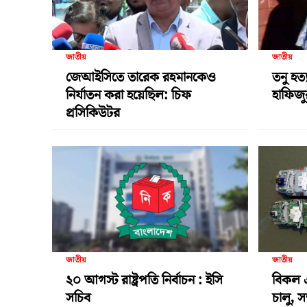
জাতীয়
জাতীয়
জেআইসিতে তারেক রহমানকেও
তনু হত
নির্যাতন করা হয়েছিল: চিফ
হাফিজুর
প্রসিকিউটর
জাতীয়
জাতীয়
২০ আগস্ট রাষ্ট্রপতি নির্বাচন : ইসি
বিকল 
সচিব
চালু, স