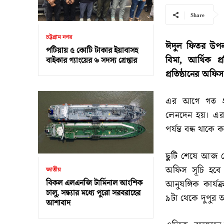
Share
চট্টগ্রাম নগর
ঈদুল ফিতর উপলক
পটিয়ায় ৫ কোটি টাকার ইয়াবাসহ
বিমা, আর্থিক 
বাইকার গ্যাংয়ের ৬ সদস্য গ্রেপ্তার
প্রতিষ্ঠানের অ
এর আগে গত ২৭ ম
লেনদেন হয়। এরপ
পর্যন্ত বন্ধ থাকে ক
ছুটি শেষে আজ থে
অফিস সূচি হবে স
জাতীয়
বিকল এলএনজি টার্মিনাল আংশিক
আনুষঙ্গিক কার্
চালু, সন্ধ্যার মধ্যে পুরো সরবরাহের
৯টা থেকে দুপুর আ
আশাবাদ