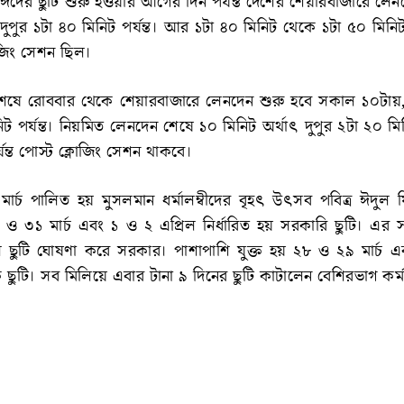
দের ছুটি শুরু হওয়ার আগের দিন পর্যন্ত দেশের শেয়ারবাজারে লেন
পুর ১টা ৪০ মিনিট পর্যন্ত। আর ১টা ৪০ মিনিট থেকে ১টা ৫০ মিনিট 
োজিং সেশন ছিল।
শেষে রোববার থেকে শেয়ারবাজারে লেনদেন শুরু হবে সকাল ১০টায়
িট পর্যন্ত। নিয়মিত লেনদেন শেষে ১০ মিনিট অর্থাৎ দুপুর ২টা ২০ ম
যন্ত পোস্ট ক্লোজিং সেশন থাকবে।
 মার্চ পালিত হয় মুসলমান ধর্মালম্বীদের বৃহৎ উৎসব পবিত্র ঈদু
 ৩১ মার্চ এবং ১ ও ২ এপ্রিল নির্ধারিত হয় সরকারি ছুটি। এর সঙ্গ
 ছুটি ঘোষণা করে সরকার। পাশাপাশি যুক্ত হয় ২৮ ও ২৯ মার্চ 
িক ছুটি। সব মিলিয়ে এবার টানা ৯ দিনের ছুটি কাটালেন বেশিরভাগ কর্