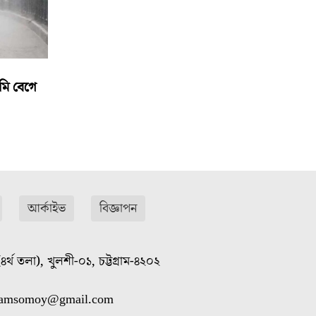
মি বেগে
আর্কাইভ
বিজ্ঞাপন
৪র্থ তলা), খুলশী-০১, চট্টগ্রাম-৪২০২
gramsomoy@gmail.com