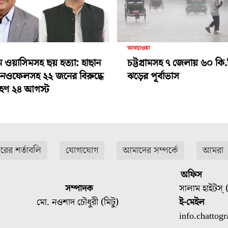
আবহাওয়া
ামে ওয়াসিমসহ ছয় হত্যা: হাছান
চট্টগ্রামসহ ৭ জেলায় ৬০ কি.
-নওফেলসহ ২২ জনের বিরুদ্ধে
ঝড়ের পূর্বাভাস
গ্রহণ ২৪ আগস্ট
ারের শর্তাবলি
যোগাযোগ
আমাদের সম্পর্কে
আমরা
অফিস
সম্পাদক
সালাম হাইটস্ (
মো. নওশাদ চৌধুরী (মিটু)
ই-মেইল
info.chatto