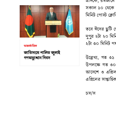
এদিকে, রমজানে ঈ
সকাল ১০ থেকে দু
মিনিট পোস্ট ক্ল
তবে ঈদের ছুটি 
দুপুর ২টা ২০ মিন
২টা ৩০ মিনিট পর্
আন্তর্জাতিক
জাতিসংঘে পালিত জুলাই
উল্লেখ্য, গত ৩১
গণঅভ্যুত্থান দিবস
উপলক্ষে গত ৩০ ও
আদেশে ৩ এপ্রিল
এপ্রিলের সাপ্তাহ
চস/স