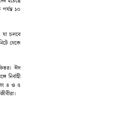
দেন হয়েছে
পর্যন্ত ১০
, যা চলবে
িনিটে থেকে
ল ফিতর। ঈদ
ে নির্বাহী
এবং ৪ ও ৫
মজীবীরা।