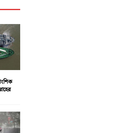
আংশিক
বরাহের