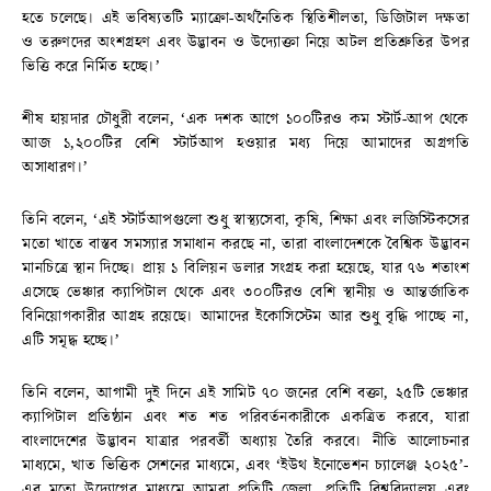
হতে চলেছে। এই ভবিষ্যতটি ম্যাক্রো-অর্থনৈতিক স্থিতিশীলতা, ডিজিটাল দক্ষতা
ও তরুণদের অংশগ্রহণ এবং উদ্ভাবন ও উদ্যোক্তা নিয়ে অটল প্রতিশ্রুতির উপর
ভিত্তি করে নির্মিত হচ্ছে।’
শীষ হায়দার চৌধুরী বলেন, ‘এক দশক আগে ১০০টিরও কম স্টার্ট-আপ থেকে
আজ ১,২০০টির বেশি স্টার্টআপ হওয়ার মধ্য দিয়ে আমাদের অগ্রগতি
অসাধারণ।’
তিনি বলেন, ‘এই স্টার্টআপগুলো শুধু স্বাস্থ্যসেবা, কৃষি, শিক্ষা এবং লজিস্টিকসের
মতো খাতে বাস্তব সমস্যার সমাধান করছে না, তারা বাংলাদেশকে বৈশ্বিক উদ্ভাবন
মানচিত্রে স্থান দিচ্ছে। প্রায় ১ বিলিয়ন ডলার সংগ্রহ করা হয়েছে, যার ৭৬ শতাংশ
এসেছে ভেঞ্চার ক্যাপিটাল থেকে এবং ৩০০টিরও বেশি স্থানীয় ও আন্তর্জাতিক
বিনিয়োগকারীর আগ্রহ রয়েছে। আমাদের ইকোসিস্টেম আর শুধু বৃদ্ধি পাচ্ছে না,
এটি সমৃদ্ধ হচ্ছে।’
তিনি বলেন, আগামী দুই দিনে এই সামিট ৭০ জনের বেশি বক্তা, ২৫টি ভেঞ্চার
ক্যাপিটাল প্রতিষ্ঠান এবং শত শত পরিবর্তনকারীকে একত্রিত করবে, যারা
বাংলাদেশের উদ্ভাবন যাত্রার পরবর্তী অধ্যায় তৈরি করবে। নীতি আলোচনার
মাধ্যমে, খাত ভিত্তিক সেশনের মাধ্যমে, এবং ‘ইউথ ইনোভেশন চ্যালেঞ্জ ২০২৫’-
এর মতো উদ্যোগের মাধ্যমে আমরা প্রতিটি জেলা, প্রতিটি বিশ্ববিদ্যালয় এবং