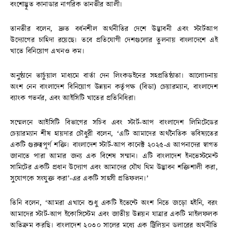
বংশোদ্ভূত কানাডার নাগরিক তানভীর আলী।
তানভীর বলেন, দ্রুত বর্ধনশীল অর্থনীতির দেশে উদ্ভাবনী এবং স্টার্টআপ
উদ্যোগের চাহিদা রয়েছে। তবে প্রতিযোগী দেশগুলোর তুলনায় বাংলাদেশে এই
খাতে বিনিয়োগ এখনও কম।
অনুষ্ঠানে ভার্চুয়াল মাধ্যমে বার্তা দেন লিংকডইনের সহপ্রতিষ্ঠাতা। আলোচনায়
অংশ নেন বাংলাদেশ বিনিয়োগ উন্নয়ন কর্তৃপক্ষ (বিডা) চেয়ারম্যান, বাংলাদেশ
ব্যাংক গভর্নর, এবং আইসিটি খাতের প্রতিনিধিরা।
সম্মেলনে আইসিটি বিভাগের সচিব এবং স্টার্ট-আপ বাংলাদেশ লিমিটেডের
চেয়ারম্যান শীষ হায়দার চৌধুরী বলেন, ‘এটি আমাদের অর্থনৈতিক ভবিষ্যতের
একটি গুরুত্বপূর্ণ শক্তি। বাংলাদেশ স্টার্ট-আপ কানেক্ট ২০২৫-এ আপনাদের স্বাগত
জানাতে পারা আমার জন্য এক বিশেষ সম্মান। এটি বাংলাদেশ ইনভেস্টমেন্ট
সামিটের একটি প্রধান উদ্যোগ এবং আমাদের যৌথ থিম উদ্ভাবন শক্তিশালী করা,
সুযোগকে সংযুক্ত করা’-এর একটি সাহসী প্রতিফলন।’
তিনি বলেন, ‘আমরা এখানে শুধু একটি ইভেন্টে অংশ নিতে জড়ো হইনি, বরং
আমাদের স্টার্ট-আপ ইকোসিস্টেম এবং জাতীয় উন্নয়ন যাত্রার একটি মাইলফলক
অতিক্রম করছি। বাংলাদেশ ২০৩০ সালের মধ্যে এক ট্রিলিয়ন ডলারের অর্থনীতি