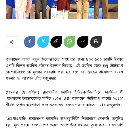
বাংলাদেশ ব্যাংক নতুন উদ্যোক্তাদের সহায়তার জন্য ৮০০-৯০০ কোটি টাকার
একটি বিশেষ তহবিল গঠনের উদ্যোগ নিয়েছে। এই তহবিল থেকে শুধু স্টার্টআপ
কোম্পানিগুলোকে মূলধন সরবরাহ করা হবে বলে জানিয়েছেন বাংলাদেশ ব্যাংক
গভর্নর ড. আহসান এইচ মজুমদার।
সোমবার (৭ এপ্রিল) রাজধানীর হোটেল ইন্টারকন্টিনেন্টালে চারদিনব্যাপী
‘বাংলাদেশ ইনভেস্টমেন্ট সামিট ২০২৫’-এর ‘বাংলাদেশ স্টার্টআপ কানেক্ট ২০২৫’
শীর্ষক সেশনে অংশগ্রহণ করে এসব কথা বলেন গভর্নর আহসান এইচ মজুমদার।
‘এমপাওয়ারিং ইনোভেশন কানেক্টিং অপরচ্যুনিটি’ শিরোনামে সেশনটি অনুষ্ঠিত
হয়। মূল প্রবন্ধে বাংলাদেশের তরুণ জনগোষ্ঠীর সম্ভাবনা তুলে ধরেন বাংলাদেশি