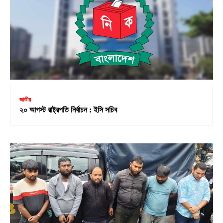
জাতীয়
২০ আগস্ট রাষ্ট্রপতি নির্বাচন : ইসি সচিব