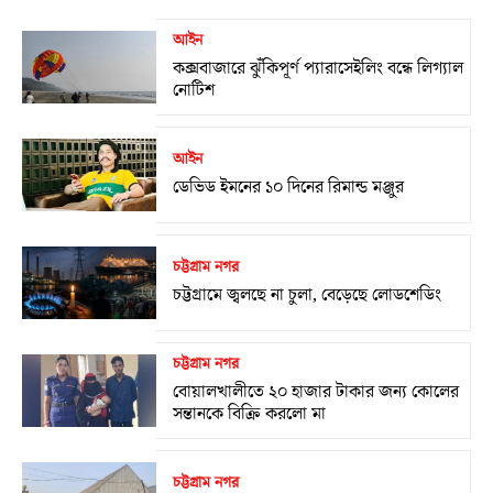
আইন
কক্সবাজারে ঝুঁকিপূর্ণ প্যারাসেইলিং বন্ধে লিগ্যাল
নোটিশ
আইন
ডেভিড ইমনের ১০ দিনের রিমান্ড মঞ্জুর
চট্টগ্রাম নগর
চট্টগ্রামে জ্বলছে না চুলা, বেড়েছে লোডশেডিং
চট্টগ্রাম নগর
বোয়ালখালীতে ২০ হাজার টাকার জন্য কোলের
সন্তানকে বিক্রি করলো মা
চট্টগ্রাম নগর