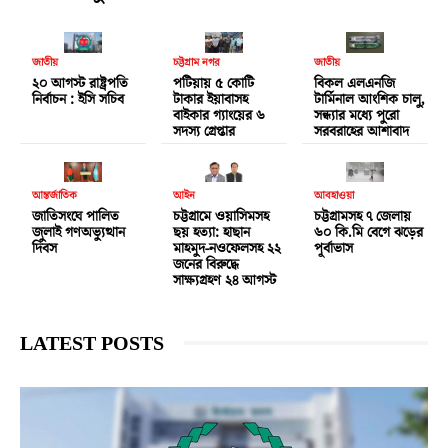
জাতীয়
চট্টগ্রাম নগর
জাতীয়
২০ আগস্ট রাষ্ট্রপতি
পটিয়ায় ৫ কোটি
বিকল এলএনজি
নির্বাচন : ইসি সচিব
টাকার ইয়াবাসহ
টার্মিনাল আংশিক চালু,
বাইকার গ্যাংয়ের ৬
সন্ধ্যার মধ্যে পুরো
সদস্য গ্রেপ্তার
সরবরাহের আশাবাদ
আন্তর্জাতিক
আইন
আবহাওয়া
জাতিসংঘে পালিত
চট্টগ্রামে ওয়াসিমসহ
চট্টগ্রামসহ ৭ জেলায়
জুলাই গণঅভ্যুত্থান
ছয় হত্যা: হাছান
৬০ কি.মি বেগে ঝড়ের
দিবস
মাহমুদ-নওফেলসহ ২২
পূর্বাভাস
জনের বিরুদ্ধে
সাক্ষ্যগ্রহণ ২৪ আগস্ট
LATEST POSTS