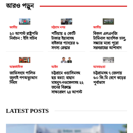
আরও পড়ুন
জাতীয়
চট্টগ্রাম নগর
জাতীয়
২০ আগস্ট রাষ্ট্রপতি
পটিয়ায় ৫ কোটি
বিকল এলএনজি
নির্বাচন : ইসি সচিব
টাকার ইয়াবাসহ
টার্মিনাল আংশিক চালু,
বাইকার গ্যাংয়ের ৬
সন্ধ্যার মধ্যে পুরো
সদস্য গ্রেপ্তার
সরবরাহের আশাবাদ
আন্তর্জাতিক
আইন
আবহাওয়া
জাতিসংঘে পালিত
চট্টগ্রামে ওয়াসিমসহ
চট্টগ্রামসহ ৭ জেলায়
জুলাই গণঅভ্যুত্থান
ছয় হত্যা: হাছান
৬০ কি.মি বেগে ঝড়ের
দিবস
মাহমুদ-নওফেলসহ ২২
পূর্বাভাস
জনের বিরুদ্ধে
সাক্ষ্যগ্রহণ ২৪ আগস্ট
LATEST POSTS