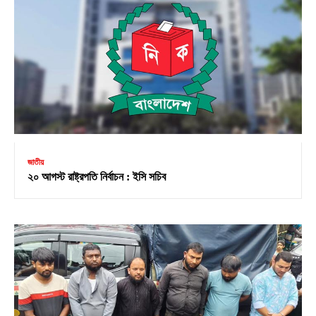
জাতীয়
২০ আগস্ট রাষ্ট্রপতি নির্বাচন : ইসি সচিব