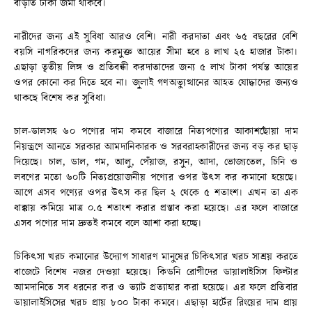
বাড়তি টাকা জমা থাকবে।
নারীদের জন্য এই সুবিধা আরও বেশি। নারী করদাতা এবং ৬৫ বছরের বেশি
বয়সি নাগরিকদের জন্য করমুক্ত আয়ের সীমা হবে ৪ লাখ ২৫ হাজার টাকা।
এছাড়া তৃতীয় লিঙ্গ ও প্রতিবন্ধী করদাতাদের জন্য ৫ লাখ টাকা পর্যন্ত আয়ের
ওপর কোনো কর দিতে হবে না। জুলাই গণঅভ্যুত্থানের আহত যোদ্ধাদের জন্যও
থাকছে বিশেষ কর সুবিধা।
চাল-ডালসহ ৬০ পণ্যের দাম কমবে বাজারে নিত্যপণ্যের আকাশছোঁয়া দাম
নিয়ন্ত্রণে আনতে সরকার আমদানিকারক ও সরবরাহকারীদের জন্য বড় কর ছাড়
দিয়েছে। চাল, ডাল, গম, আলু, পেঁয়াজ, রসুন, আদা, ভোজ্যতেল, চিনি ও
লবণের মতো ৬০টি নিত্যপ্রয়োজনীয় পণ্যের ওপর উৎস কর কমানো হয়েছে।
আগে এসব পণ্যের ওপর উৎস কর ছিল ২ থেকে ৫ শতাংশ। এখন তা এক
ধাক্কায় কমিয়ে মাত্র ০.৫ শতাংশ করার প্রস্তাব করা হয়েছে। এর ফলে বাজারে
এসব পণ্যের দাম দ্রুতই কমবে বলে আশা করা হচ্ছে।
চিকিৎসা খরচ কমানোর উদ্যোগ সাধারণ মানুষের চিকিৎসার খরচ সাশ্রয় করতে
বাজেটে বিশেষ নজর দেওয়া হয়েছে। কিডনি রোগীদের ডায়ালাইসিস ফিল্টার
আমদানিতে সব ধরনের কর ও ভ্যাট প্রত্যাহার করা হয়েছে। এর ফলে প্রতিবার
ডায়ালাইসিসের খরচ প্রায় ৮০০ টাকা কমবে। এছাড়া হার্টের রিংয়ের দাম প্রায়