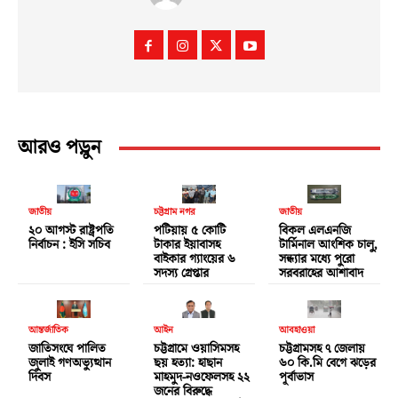
আরও পড়ুন
জাতীয়
চট্টগ্রাম নগর
জাতীয়
২০ আগস্ট রাষ্ট্রপতি
পটিয়ায় ৫ কোটি
বিকল এলএনজি
নির্বাচন : ইসি সচিব
টাকার ইয়াবাসহ
টার্মিনাল আংশিক চালু,
বাইকার গ্যাংয়ের ৬
সন্ধ্যার মধ্যে পুরো
সদস্য গ্রেপ্তার
সরবরাহের আশাবাদ
আন্তর্জাতিক
আইন
আবহাওয়া
জাতিসংঘে পালিত
চট্টগ্রামে ওয়াসিমসহ
চট্টগ্রামসহ ৭ জেলায়
জুলাই গণঅভ্যুত্থান
ছয় হত্যা: হাছান
৬০ কি.মি বেগে ঝড়ের
দিবস
মাহমুদ-নওফেলসহ ২২
পূর্বাভাস
জনের বিরুদ্ধে