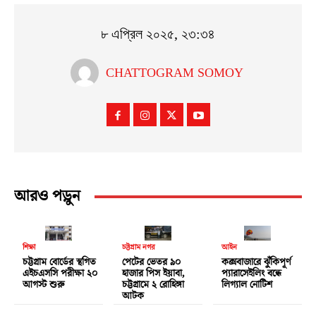
৮ এপ্রিল ২০২৫, ২৩:৩৪
CHATTOGRAM SOMOY
আরও পড়ুন
শিক্ষা
চট্টগ্রাম নগর
আইন
চট্টগ্রাম বোর্ডের স্থগিত
পেটের ভেতর ৯০
কক্সবাজারে ঝুঁকিপূর্ণ
এইচএসসি পরীক্ষা ২০
হাজার পিস ইয়াবা,
প্যারাসেইলিং বন্ধে
আগস্ট শুরু
চট্টগ্রামে ২ রোহিঙ্গা
লিগ্যাল নোটিশ
আটক