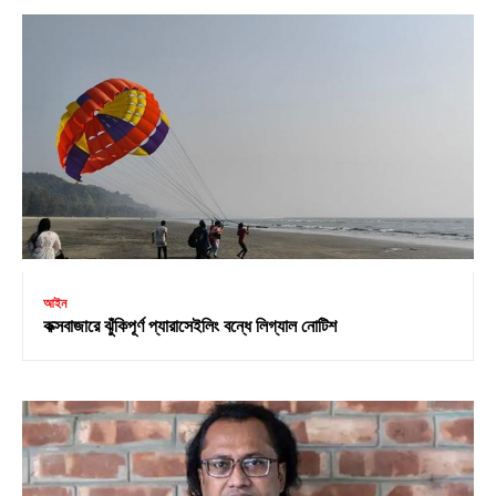
আইন
কক্সবাজারে ঝুঁকিপূর্ণ প্যারাসেইলিং বন্ধে লিগ্যাল নোটিশ