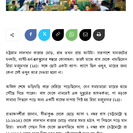
চট্টগ্রাম লালখান বাজার মোড়, রাত তখন প্রায় আটটা। চারপাশে যানজটের
ঘনঘটা, লাইট-হর্ন-হুলস্থুলের শহুরে কোলাহল। তারই মাঝে বাস থেকে নামছিলেন
রিয়া মজুমদার (২৪)। সঙ্গে ছোট একটা ব্যাগ। ব্যাগে ছিল ওষুধ, মায়ের জন্য
কেনা সেই ওষুধ আর দেওয়া হলো না।
অফিস শেষে তড়িঘড়ি করে বেরিয়ে পড়েছিলেন, যেন সময়মতো মায়ের হাতে
পৌঁছে দিতে পারেন। বাস থেকে নামতেই এক মুহূর্তের অসতর্কতা, পা হড়কে
সামান্য পিছলে পড়ে অন্য একটি বাসের চাপায় পিষ্ট হয় রিয়া মজুমদার (২৪)।
প্রত্যক্ষদর্শীরা জানান, সীতাকুণ্ড থেকে ছেড়ে আসা ৭ নম্বর বাস (চট্টমেট্রো ছ
১১-১৬১৫) থেকে লালখান বাজার মোড়ে নামার সময় হঠাৎ পা পিছলে পড়ে যান
রিয়া। তখনই পেছন দিক থেকে দ্রুতগতিতে আসা ২ নম্বর বাস (চট্টমেট্রো জ