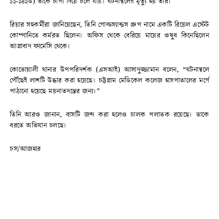
১১-১৪১৬) তাকে চাপা দিয়ে চলে যায়। ঘটনাস্থলেই মৃত্যু হয় তাঁর।
রিয়ার সহকর্মীরা জানিয়েছেন, তিনি গোল্ডস্যান্ডস গ্রুপ নামে একটি রিয়েল এস্টেট
কোম্পানিতে কর্মরত ছিলেন। অফিস থেকে বেরিয়ে মায়ের ওষুধ কিনেছিলেন
আগ্রাবাদ ফার্মেসি থেকে।
কোতোয়ালী থানার উপপরিদর্শক (এসআই) আসাদুজ্জামান বলেন, “ঘটনাস্থলে
পৌঁছেই লাশটি উদ্ধার করা হয়েছে। চট্টগ্রাম মেডিকেল কলেজ হাসপাতালের মর্গে
পাঠানো হয়েছে ময়নাতদন্তের জন্য।”
তিনি আরও জানান, বাসটি জব্দ করা হলেও চালক পলাতক রয়েছে। তাকে
ধরতে অভিযান চলছে।
চস/আজহার