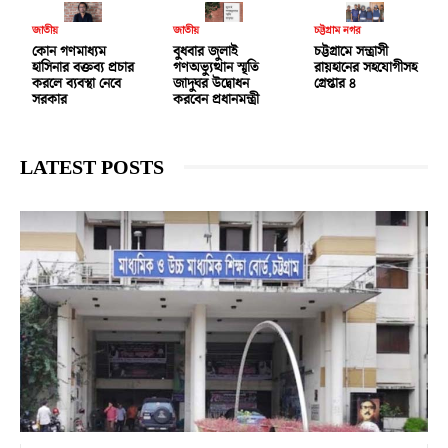
জাতীয়
জাতীয়
চট্টগ্রাম নগর
কোন গণমাধ্যম
বুধবার জুলাই
চট্টগ্রামে সন্ত্রাসী
হাসিনার বক্তব্য প্রচার
গণঅভ্যুত্থান স্মৃতি
রায়হানের সহযোগীসহ
করলে ব্যবস্থা নেবে
জাদুঘর উদ্বোধন
গ্রেপ্তার ৪
সরকার
করবেন প্রধানমন্ত্রী
LATEST POSTS