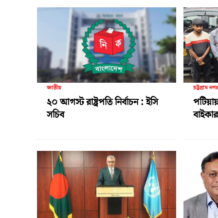
জাতীয়
চট্টগ্রাম নগ
২০ আগস্ট রাষ্ট্রপতি নির্বাচন : ইসি
পটিয়ায়
সচিব
বাইকার 