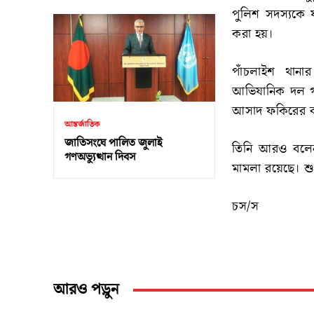
পুলিশ সদস্যকে 
করা হয়।
পাঁচলাইশ থানা
আভিযানিক দল গঠ
আসাদ ফকিরের বা
আন্তর্জাতিক
জাতিসংঘে পালিত জুলাই
তিনি আরও বলেন,
গণঅভ্যুত্থান দিবস
মামলা রয়েছে। শ
চস/স
আরও পড়ুন