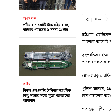
চট্টগ্রাম নগর
Share
পটিয়ায় ৫ কোটি টাকার ইয়াবাসহ
বাইকার গ্যাংয়ের ৬ সদস্য গ্রেপ্তার
চট্টগ্রাম মেড
মামলার আসামি রফ
বৃহস্পতিবার (১৭
তাকে গ্রেফতার ক
গ্রেফতারকৃত রফি
জাতীয়
পুলিশ জানায়, ১
বিকল এলএনজি টার্মিনাল আংশিক
হাসপাতালের অর্থ
চালু, সন্ধ্যার মধ্যে পুরো সরবরাহের
আশাবাদ
গত ১৬ এপ্রিল দুপ