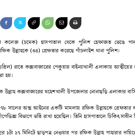
িকেল কলেজ (চমেক) হাসপাতাল থেকে পুলিশ হেফাজত ভেঙে পালা
িক উল্লাহকে (৩৪) গ্রেফতার করেছে পাঁচলাইশ থানা পুলিশ।
 এপ্রিল) রাতে কক্সবাজারের পেকুয়ার বাইন্যাখালী এলাকায় আত্মীয়ের
রা হয়।
ক উল্লাহ কক্সবাজারের মহেশখালী উপজেলার নোনাছড়ি এলাকার বাসিন
৮৭৮ সালের অস্ত্র আইনের একটি মামলায় রফিক উল্লাহকে গ্রেফতার
োপেডিক্স বিভাগে ভর্তি রাখা হয়েছিল। তিনি হাসপাতালে চিকিৎসাধীন
ুর ১টা ১৭ মিনিটে ছাড়পত্র নেওয়ার পর রফিক উল্লাহ পাহারার দায়িত্ব