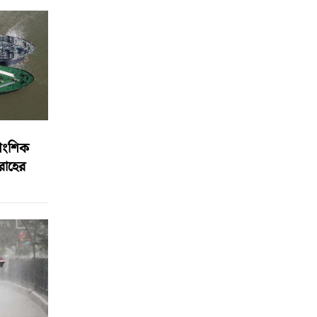
আংশিক
বরাহের