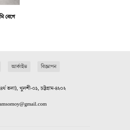
মি বেগে
আর্কাইভ
বিজ্ঞাপন
৪র্থ তলা), খুলশী-০১, চট্টগ্রাম-৪২০২
gramsomoy@gmail.com