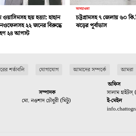
আবহাওয়া
ামে ওয়াসিমসহ ছয় হত্যা: হাছান
চট্টগ্রামসহ ৭ জেলায় ৬০ কি.
-নওফেলসহ ২২ জনের বিরুদ্ধে
ঝড়ের পূর্বাভাস
গ্রহণ ২৪ আগস্ট
ারের শর্তাবলি
যোগাযোগ
আমাদের সম্পর্কে
আমরা
অফিস
সম্পাদক
সালাম হাইটস্ (
মো. নওশাদ চৌধুরী (মিটু)
ই-মেইল
info.chatto