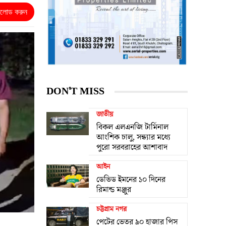
নলোড করুন
DON'T MISS
জাতীয়
বিকল এলএনজি টার্মিনাল
আংশিক চালু, সন্ধ্যার মধ্যে
পুরো সরবরাহের আশাবাদ
আইন
ডেভিড ইমনের ১০ দিনের
রিমান্ড মঞ্জুর
চট্টগ্রাম নগর
পেটের ভেতর ৯০ হাজার পিস