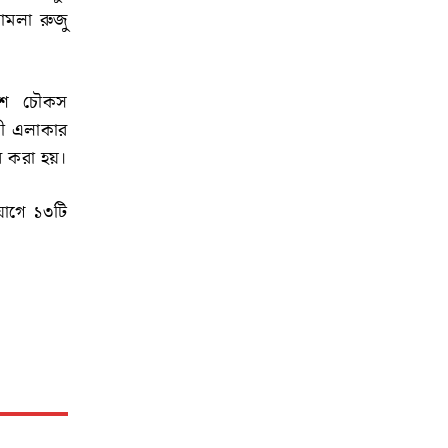
ামলা রুজু
েশে চৌকস
লী এলাকার
র করা হয়।
যোগে ১৩টি