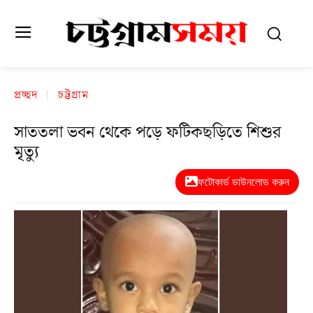
প্রচ্ছদ
চট্টগ্রাম
সাততলা ভবন থেকে পড়ে ফটিকছড়িতে শিশুর
মৃত্যু
ফটোকার্ড ডাউনলোড করুন