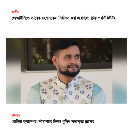
জাতীয়
জেআইসিতে তারেক রহমানকেও নির্যাতন করা হয়েছিল: চিফ প্রসিকিউটর
চট্টগ্রাম
রোহিঙ্গা ক্যাম্পের শৌচাগারে মিলল পুলিশ সদস্যের মরদেহ