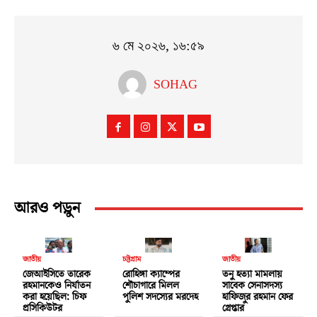
৬ মে ২০২৬, ১৬:৫৯
SOHAG
আরও পড়ুন
জাতীয়
চট্টগ্রাম
জাতীয়
জেআইসিতে তারেক
রোহিঙ্গা ক্যাম্পের
তনু হত্যা মামলায়
রহমানকেও নির্যাতন
শৌচাগারে মিলল
সাবেক সেনাসদস্য
করা হয়েছিল: চিফ
পুলিশ সদস্যের মরদেহ
হাফিজুর রহমান ফের
প্রসিকিউটর
গ্রেপ্তার