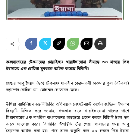
কক্সবাজারের টেকনাফের হোয়াইক্যং খারাইঙ্গাঘোনা সীমান্তে ৩০ হাজার পিস
ইয়াবাসহ এক রোহিঙ্গা যুবককে আটক করেছে বিজিবি।
গ্রেপ্তার আবু সৈয়দ (২০) টেকনাফ থানাধীন কেরুনতলী চাকমার কুল (বটতলা)
ক্যাম্পের রোহিঙ্গা মো. মোহাম্মদ হোসেনের ছেলে।
উখিয়া ব্যাটালিয়ন ৬৪-বিজিবির অধিনায়ক লেফটেন্যান্ট কর্ণেল জহিরুল ইসলাম
বিষয়টি নিশ্চিত করে জানান, গতকাল রাতে খারাইঙ্গাঘোনা খালের পাশে
মিয়ানমারের এক নাগরিক বাংলাদেশের অভ্যন্তরে প্রবেশ করলে বিজিবি টহল দল
তাকে চ্যালেঞ্জ করে। বিজিবির উপস্থিতি টের পেয়ে পালানোর সময় আবু
সৈয়দকে আটক করা হয়। পরে তাকে তল্লাশি করে ৩০ হাজার পিস ইয়াবা