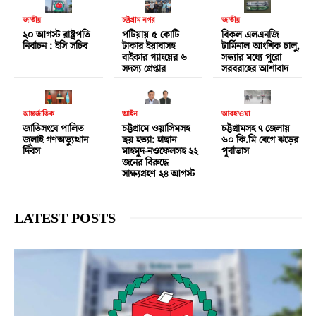
জাতীয়
চট্টগ্রাম নগর
জাতীয়
২০ আগস্ট রাষ্ট্রপতি
পটিয়ায় ৫ কোটি
বিকল এলএনজি
নির্বাচন : ইসি সচিব
টাকার ইয়াবাসহ
টার্মিনাল আংশিক চালু,
বাইকার গ্যাংয়ের ৬
সন্ধ্যার মধ্যে পুরো
সদস্য গ্রেপ্তার
সরবরাহের আশাবাদ
আন্তর্জাতিক
আইন
আবহাওয়া
জাতিসংঘে পালিত
চট্টগ্রামে ওয়াসিমসহ
চট্টগ্রামসহ ৭ জেলায়
জুলাই গণঅভ্যুত্থান
ছয় হত্যা: হাছান
৬০ কি.মি বেগে ঝড়ের
দিবস
মাহমুদ-নওফেলসহ ২২
পূর্বাভাস
জনের বিরুদ্ধে
সাক্ষ্যগ্রহণ ২৪ আগস্ট
LATEST POSTS