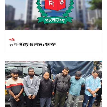
জাতীয়
২০ আগস্ট রাষ্ট্রপতি নির্বাচন : ইসি সচিব