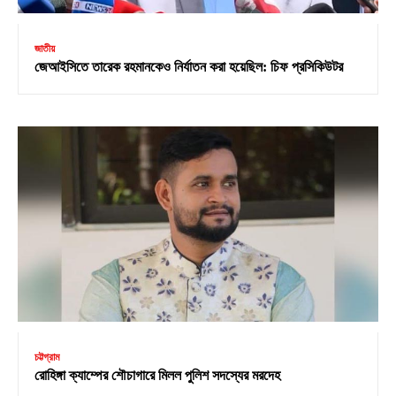
জাতীয়
জেআইসিতে তারেক রহমানকেও নির্যাতন করা হয়েছিল: চিফ প্রসিকিউটর
চট্টগ্রাম
রোহিঙ্গা ক্যাম্পের শৌচাগারে মিলল পুলিশ সদস্যের মরদেহ