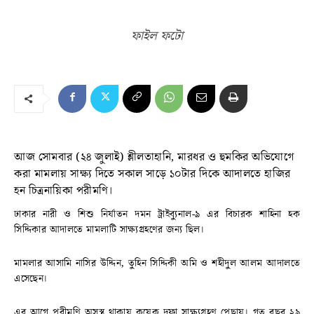
ফাইল ফটো
আজ সোমবার (২৪ জুলাই) শ্লীলতাহানি, মারধর ও হুমকির অভিযোগে
করা মামলায় সাক্ষ্য দিতে সকাল সাড়ে ১০টার দিকে আদালতে হাজির
হন চিত্রনায়িকা পরীমণি।
ঢাকার নারী ও শিশু নির্যাতন দমন ট্রাইব্যুনাল-৯ এর বিচারক শাহিনা হক
সিদ্দিকার আদালতে মামলাটি সাক্ষ্যগ্রহণের জন্য ছিল।
মামলার আসামি নাসির উদ্দিন, তুহিন সিদ্দিকী অমি ও শহীদুল আলম আদালতে
এসেছেন।
এর আগে পরীমণি অসুস্থ থাকায় কয়েক দফা সাক্ষ্যগ্রহণ পেছায়। গত বছর ২৯