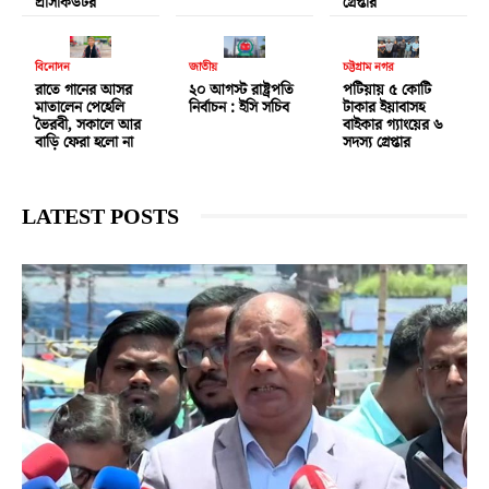
প্রসিকিউটর
গ্রেপ্তার
বিনোদন
জাতীয়
চট্টগ্রাম নগর
রাতে গানের আসর
২০ আগস্ট রাষ্ট্রপতি
পটিয়ায় ৫ কোটি
মাতালেন পেহেলি
নির্বাচন : ইসি সচিব
টাকার ইয়াবাসহ
ভৈরবী, সকালে আর
বাইকার গ্যাংয়ের ৬
বাড়ি ফেরা হলো না
সদস্য গ্রেপ্তার
LATEST POSTS