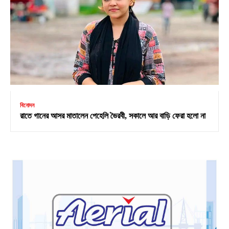
বিনোদন
রাতে গানের আসর মাতালেন পেহেলি ভৈরবী, সকালে আর বাড়ি ফেরা হলো না