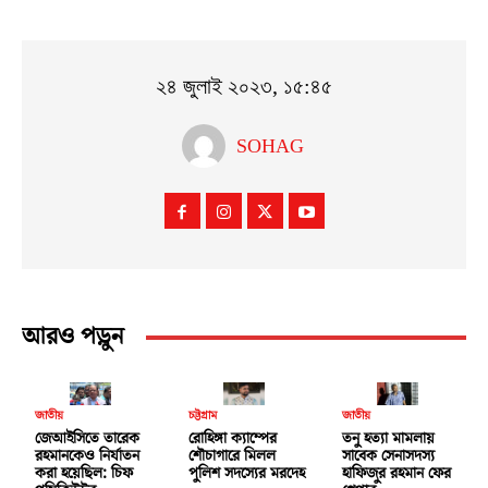
২৪ জুলাই ২০২৩, ১৫:৪৫
SOHAG
আরও পড়ুন
জাতীয়
চট্টগ্রাম
জাতীয়
জেআইসিতে তারেক
রোহিঙ্গা ক্যাম্পের
তনু হত্যা মামলায়
রহমানকেও নির্যাতন
শৌচাগারে মিলল
সাবেক সেনাসদস্য
করা হয়েছিল: চিফ
পুলিশ সদস্যের মরদেহ
হাফিজুর রহমান ফের