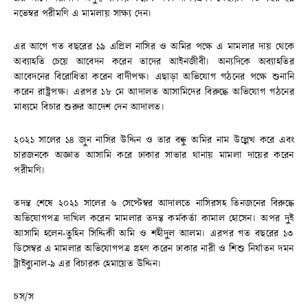
নভেম্বর পরীমণি এ মামলায় সাক্ষ্য দেন।
এর আগে গত বছরের ১৯ এপ্রিল নাসির ও অমির পক্ষে এ মামলার দায় থেকে
অব্যাহতি চেয়ে আবেদন করেন তাদের আইনজীবী। অন্যদিকে অব্যাহতির
আবেদনের বিরোধিতা করেন বাদীপক্ষ। এছাড়া অভিযোগ গঠনের পক্ষে শুনানি
করেন রাষ্ট্রপক্ষ। এরপর ১৮ মে আদালত আসামিদের বিরুদ্ধে অভিযোগ গঠনের
মাধ্যমে বিচার শুরুর আদেশ দেন আদালত।
২০২১ সালের ১৪ জুন নাসির উদ্দিন ও তার বন্ধু অমির নাম উল্লেখ করে এবং
চারজনকে অজ্ঞাত আসামি করে ঢাকার সাভার থানায় মামলা দায়ের করেন
পরীমণি।
তদন্ত শেষে ২০২১ সালের ৬ সেপ্টেম্বর আদালতে নাসিরসহ তিনজনের বিরুদ্ধে
অভিযোগপত্র দাখিল করেন মামলার তদন্ত কর্মকর্তা কামাল হোসেন। অপর দুই
আসামি হলেন-তুহিন সিদ্দিকী অমি ও শহীদুল আলম। এরপর গত বছরের ১৩
ডিসেম্বর এ মামলার অভিযোগপত্র গ্রহণ করেন ঢাকার নারী ও শিশু নির্যাতন দমন
ট্রাইব্যুনাল-৯ এর বিচারক হেমায়েত উদ্দিন।
চস/স