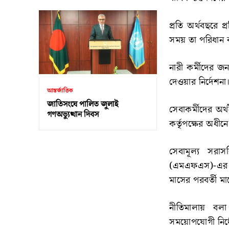
প্রতি অর্থবছরে 
সময় তা পরিধান ব
নারী কর্মীদের জন
দেওয়ার নির্দেশনা
আন্তর্জাতিক
জাতিসংঘে পালিত জুলাই
সেবাকর্মীদের অর
গণঅভ্যুত্থান দিবস
কর্তৃপক্ষের অধীন
সেবামূল্য সরাস
(এমএফএস)-এর ম
মাসের পরবর্তী মা
নীতিমালায় বলা
সময়োপযোগী নির্দে