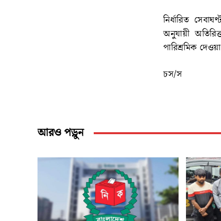
নির্ধারিত সেবা
অনুযায়ী অতিরিক্
পারিশ্রমিক দেওয়
চস/স
আরও পড়ুন