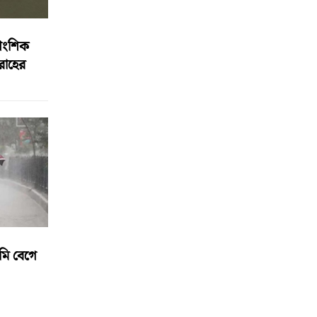
আংশিক
বরাহের
মি বেগে