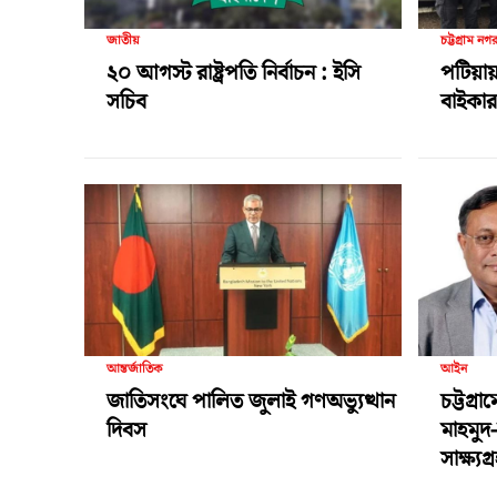
জাতীয়
চট্টগ্রাম নগ
২০ আগস্ট রাষ্ট্রপতি নির্বাচন : ইসি
পটিয়ায়
সচিব
বাইকার 
আন্তর্জাতিক
আইন
জাতিসংঘে পালিত জুলাই গণঅভ্যুত্থান
চট্টগ্র
দিবস
মাহমুদ
সাক্ষ্য