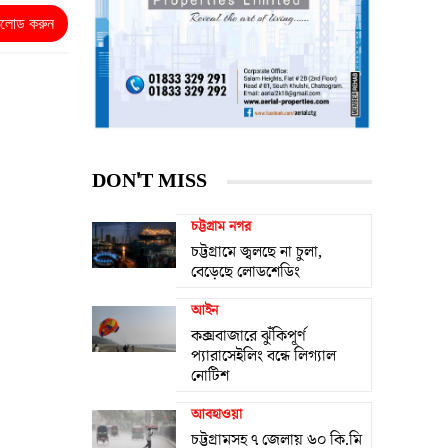
নলোড করুন
DON'T MISS
চট্টগ্রাম নগর
চট্টগ্রামে জ্বলছে না চুলা,
বেড়েছে লোডশেডিং
আইন
কক্সবাজারে ঝুঁকিপূর্ণ
প্যারাসেইলিং বন্ধে লিগ্যাল
নোটিশ
আবহাওয়া
চট্টগ্রামসহ ৭ জেলায় ৬০ কি.মি