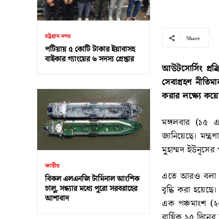
চট্টগ্রাম নগর
Share
পটিয়ায় ৫ কোটি টাকার ইয়াবাসহ
বাইকার গ্যাংয়ের ৬ সদস্য গ্রেপ্তার
আউটসোর্সিং প্রক্র
সেবাগ্রহণ নীতি
করার লক্ষ্যে কয়
মঙ্গলবার (১৫ এপ
জানিয়েছে। মন্ত্র
মুহাম্মদ ইউনূসে
জাতীয়
এতে আরও বলা হয়
বিকল এলএনজি টার্মিনাল আংশিক
চালু, সন্ধ্যার মধ্যে পুরো সরবরাহের
বৃদ্ধি করা হয়ে
আশাবাদ
এক পঞ্চমাংশ (২০
বার্ষিক ১৫ দিনের