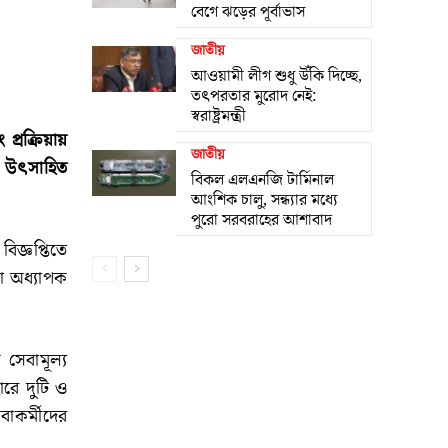
বেগে ঝড়ের পূর্বাভাস
জাতীয়
আওয়ামী লীগ শুধু উঁকি দিচ্ছে,
তৎপরতার মুরোদ নেই:
স্বরাষ্ট্রমন্ত্রী
্রক্রিয়ায়
জাতীয়
ে উৎসাহিত
বিকল এলএনজি টার্মিনাল
আংশিক চালু, সন্ধ্যার মধ্যে
পুরো সরবরাহের আশাবাদ
জ্ঞপ্তিতে
টা অধ্যাপক
সেবামূল্য
ারে দুটি ও
বাকর্মীদের