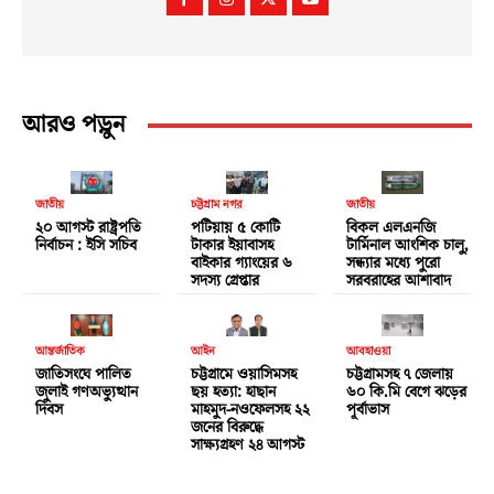
আরও পড়ুন
জাতীয়
চট্টগ্রাম নগর
জাতীয়
২০ আগস্ট রাষ্ট্রপতি
পটিয়ায় ৫ কোটি
বিকল এলএনজি
নির্বাচন : ইসি সচিব
টাকার ইয়াবাসহ
টার্মিনাল আংশিক চালু,
বাইকার গ্যাংয়ের ৬
সন্ধ্যার মধ্যে পুরো
সদস্য গ্রেপ্তার
সরবরাহের আশাবাদ
আন্তর্জাতিক
আইন
আবহাওয়া
জাতিসংঘে পালিত
চট্টগ্রামে ওয়াসিমসহ
চট্টগ্রামসহ ৭ জেলায়
জুলাই গণঅভ্যুত্থান
ছয় হত্যা: হাছান
৬০ কি.মি বেগে ঝড়ের
দিবস
মাহমুদ-নওফেলসহ ২২
পূর্বাভাস
জনের বিরুদ্ধে
সাক্ষ্যগ্রহণ ২৪ আগস্ট