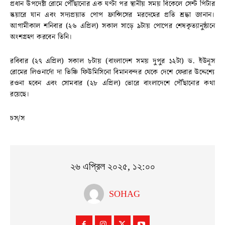
প্রধান উপদেষ্টা রোমে পৌঁছানোর এক ঘণ্টা পর স্থানীয় সময় বিকেলে সেন্ট পিটার
স্কয়ারে যান এবং সদ্যপ্রয়াত পোপ ফ্রান্সিসের মরদেহের প্রতি শ্রদ্ধা জানান।
আগামীকাল শনিবার (২৬ এপ্রিল) সকাল সাড়ে ৯টায় পোপের শেষকৃত্যানুষ্ঠানে
অংশগ্রহণ করবেন তিনি।
রবিবার (২৭ এপ্রিল) সকাল ৮টায় (বাংলাদেশ সময় দুপুর ১২টা) ড. ইউনূস
রোমের লিওনার্দো দা ভিঞ্চি ফিউমিসিনো বিমানবন্দর থেকে দেশে ফেরার উদ্দেশ্যে
রওনা হবেন এবং সোমবার (২৮ এপ্রিল) ভোরে বাংলাদেশে পৌঁছানোর কথা
রয়েছে।
চস/স
২৬ এপ্রিল ২০২৫, ১২:০০
SOHAG