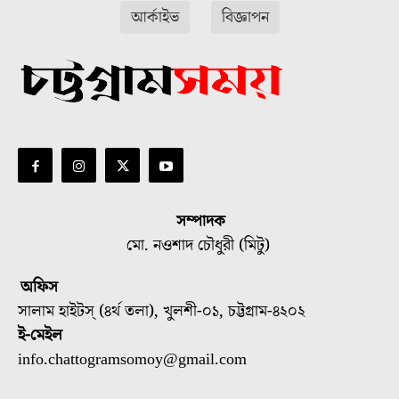
আর্কাইভ
বিজ্ঞাপন
সম্পাদক
মো. নওশাদ চৌধুরী (মিটু)
অফিস
সালাম হাইটস্ (৪র্থ তলা), খুলশী-০১, চট্টগ্রাম-৪২০২
ই-মেইল
info.chattogramsomoy@gmail.com