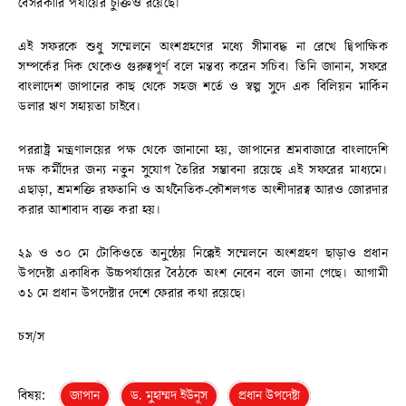
বেসরকারি পর্যায়ের চুক্তিও রয়েছে।
এই সফরকে শুধু সম্মেলনে অংশগ্রহণের মধ্যে সীমাবদ্ধ না রেখে দ্বিপাক্ষিক
সম্পর্কের দিক থেকেও গুরুত্বপূর্ণ বলে মন্তব্য করেন সচিব। তিনি জানান, সফরে
বাংলাদেশ জাপানের কাছ থেকে সহজ শর্তে ও স্বল্প সুদে এক বিলিয়ন মার্কিন
ডলার ঋণ সহায়তা চাইবে।
পররাষ্ট্র মন্ত্রণালয়ের পক্ষ থেকে জানানো হয়, জাপানের শ্রমবাজারে বাংলাদেশি
দক্ষ কর্মীদের জন্য নতুন সুযোগ তৈরির সম্ভাবনা রয়েছে এই সফরের মাধ্যমে।
এছাড়া, শ্রমশক্তি রফতানি ও অর্থনৈতিক-কৌশলগত অংশীদারত্ব আরও জোরদার
করার আশাবাদ ব্যক্ত করা হয়।
২৯ ও ৩০ মে টোকিওতে অনুষ্ঠেয় নিক্কেই সম্মেলনে অংশগ্রহণ ছাড়াও প্রধান
উপদেষ্টা একাধিক উচ্চপর্যায়ের বৈঠকে অংশ নেবেন বলে জানা গেছে। আগামী
৩১ মে প্রধান উপদেষ্টার দেশে ফেরার কথা রয়েছে।
চস/স
বিষয়:
জাপান
ড. মুহাম্মদ ইউনূস
প্রধান উপদেষ্টা