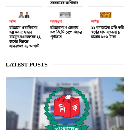
সরবরাহের আশাবাদ
আইন
আবহাওয়া
জাতীয়
চট্টগ্রামে ওয়াসিমসহ
চট্টগ্রামসহ ৭ জেলায়
২২ ক্যারেটের প্রতি ভরি
ছয় হত্যা: হাছান
৬০ কি.মি বেগে ঝড়ের
স্বর্ণের দাম বাড়লো ৯
মাহমুদ-নওফেলসহ ২২
পূর্বাভাস
হাজার ৮৫৬ টাকা
জনের বিরুদ্ধে
সাক্ষ্যগ্রহণ ২৪ আগস্ট
LATEST POSTS