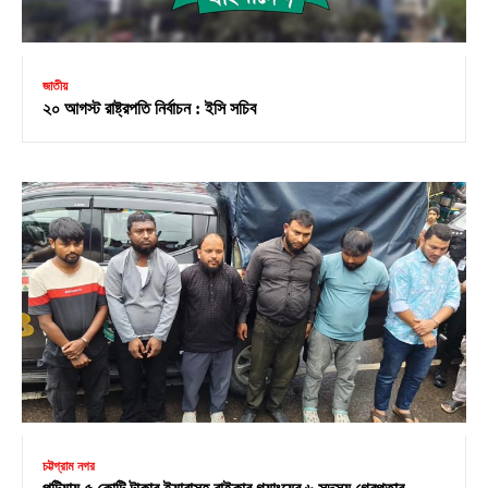
জাতীয়
২০ আগস্ট রাষ্ট্রপতি নির্বাচন : ইসি সচিব
চট্টগ্রাম নগর