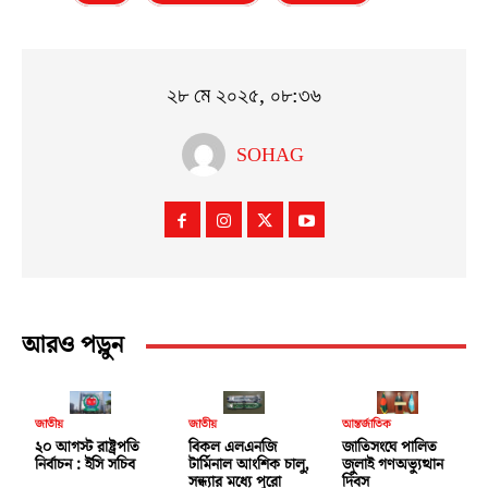
২৮ মে ২০২৫, ০৮:৩৬
SOHAG
আরও পড়ুন
জাতীয়
জাতীয়
আন্তর্জাতিক
২০ আগস্ট রাষ্ট্রপতি
বিকল এলএনজি
জাতিসংঘে পালিত
নির্বাচন : ইসি সচিব
টার্মিনাল আংশিক চালু,
জুলাই গণঅভ্যুত্থান
সন্ধ্যার মধ্যে পুরো
দিবস