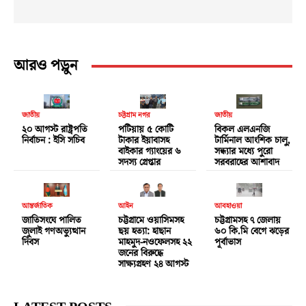
আরও পড়ুন
জাতীয়
চট্টগ্রাম নগর
জাতীয়
২০ আগস্ট রাষ্ট্রপতি
পটিয়ায় ৫ কোটি
বিকল এলএনজি
নির্বাচন : ইসি সচিব
টাকার ইয়াবাসহ
টার্মিনাল আংশিক চালু,
বাইকার গ্যাংয়ের ৬
সন্ধ্যার মধ্যে পুরো
সদস্য গ্রেপ্তার
সরবরাহের আশাবাদ
আন্তর্জাতিক
আইন
আবহাওয়া
জাতিসংঘে পালিত
চট্টগ্রামে ওয়াসিমসহ
চট্টগ্রামসহ ৭ জেলায়
জুলাই গণঅভ্যুত্থান
ছয় হত্যা: হাছান
৬০ কি.মি বেগে ঝড়ের
দিবস
মাহমুদ-নওফেলসহ ২২
পূর্বাভাস
জনের বিরুদ্ধে
সাক্ষ্যগ্রহণ ২৪ আগস্ট