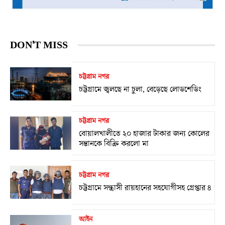
DON'T MISS
চট্টগ্রাম নগর
চট্টগ্রামে জ্বলছে না চুলা, বেড়েছে লোডশেডিং
চট্টগ্রাম নগর
বোয়ালখালীতে ২০ হাজার টাকার জন্য কোলের
সন্তানকে বিক্রি করলো মা
চট্টগ্রাম নগর
চট্টগ্রামে সন্ত্রাসী রায়হানের সহযোগীসহ গ্রেপ্তার ৪
আইন