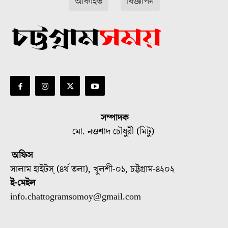
আর্কাইভ
বিজ্ঞাপন
সম্পাদক
মো. নওশাদ চৌধুরী (মিটু)
অফিস
সালাম হাইটস্ (৪র্থ তলা), খুলশী-০১, চট্টগ্রাম-৪২০২
ই-মেইল
info.chattogramsomoy@gmail.com