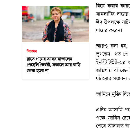
বিয়ে করার কারণে
মামলাটির দায়ের 
ঈদ উপলক্ষে নাটক 
দায়ের করেন।
আরও বলা হয়, আসা
বিনোদন
ভুগছেন। গত ১৩ 
রাতে গানের আসর মাতালেন
ইনস্টিটিউট-এর 
পেহেলি ভৈরবী, সকালে আর বাড়ি
জায়গায় বা জেল-হ
ফেরা হলো না
ঘটানোর সম্ভাবনা
জামিনে মুক্তি দিয়
এদিন আসামি পক
পক্ষে জামিন চে
শেষে আদালত আসা