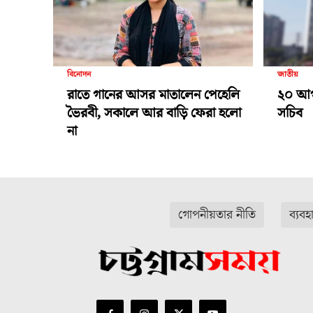
বিনোদন
জাতীয়
রাতে গানের আসর মাতালেন পেহেলি
২০ আগস্
ভৈরবী, সকালে আর বাড়ি ফেরা হলো
সচিব
না
গোপনীয়তার নীতি
ব্যবহ