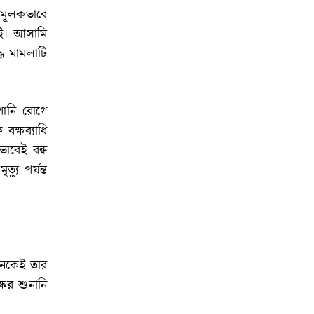
নিমূলকভাবে
েই। আসামি
ধে মামলাটি
পানি রোগে
ক্ষব্যাধি
াবেই বন্ধ
ু পর্যন্ত
নেকেই তার
ের শুনানি
।