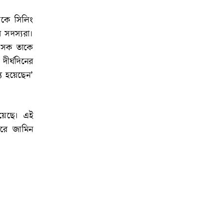
েকে সিলিং
 সদস্যরা।
িৎসক তাকে
ীর্ঘদিনের
্য হয়েছেন’
য়েছে। এই
রে জামিন