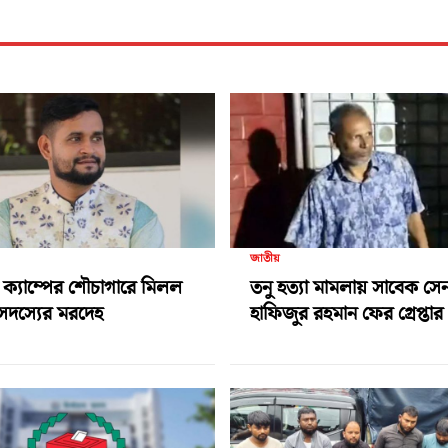
জাতীয়
া ক্যাম্পের শৌচাগারে মিলল
তনু হত্যা মামলায় সাবেক সে
সদস্যের মরদেহ
হাফিজুর রহমান ফের গ্রেপ্তার