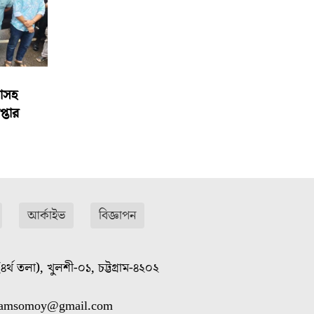
বাসহ
্তার
আর্কাইভ
বিজ্ঞাপন
৪র্থ তলা), খুলশী-০১, চট্টগ্রাম-৪২০২
gramsomoy@gmail.com