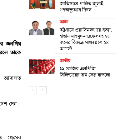
জাতিসংঘে পালিত জুলাই
গণঅভ্যুত্থান দিবস
আইন
চট্টগ্রামে ওয়াসিমসহ ছয় হত্যা:
হাছান মাহমুদ-নওফেলসহ ২২
জনের বিরুদ্ধে সাক্ষ্যগ্রহণ ২৪
র জনপ্রিয়
আগস্ট
করলে তাকে
জাতীয়
১২ কেজির এলপিজি
সিলিন্ডারের দাম ফের বাড়লো
নের আদালত
দেশ দেন।
। প্রেমের