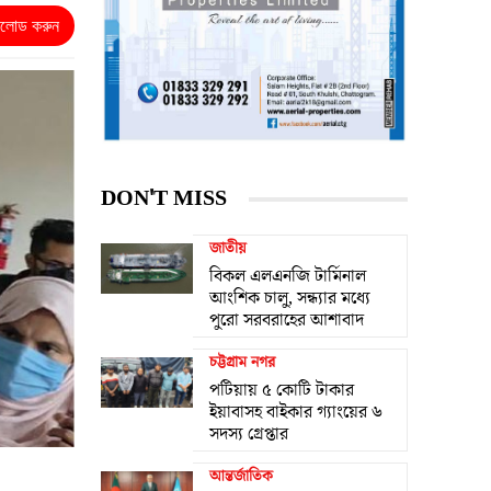
নলোড করুন
DON'T MISS
জাতীয়
বিকল এলএনজি টার্মিনাল
আংশিক চালু, সন্ধ্যার মধ্যে
পুরো সরবরাহের আশাবাদ
চট্টগ্রাম নগর
পটিয়ায় ৫ কোটি টাকার
ইয়াবাসহ বাইকার গ্যাংয়ের ৬
সদস্য গ্রেপ্তার
আন্তর্জাতিক