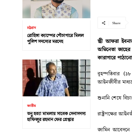
Share
চট্টগ্রাম
রোহিঙ্গা ক্যাম্পের শৌচাগারে মিলল
স্ত্রী আফরা ইব
পুলিশ সদস্যের মরদেহ
অভিনেতা জাহের 
কারাগারে পাঠা
বৃহস্পতিবার (১
আইনজীবীর মাধ্যম
শুনানি শেষে বি
জাতীয়
রাষ্ট্রপক্ষের আই
তনু হত্যা মামলায় সাবেক সেনাসদস্য
হাফিজুর রহমান ফের গ্রেপ্তার
জামিন আবেদনে উ