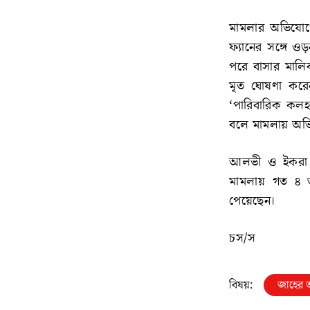
মামলার অভিযোগে
ফ্যানের সঙ্গে ও
পরে বাসার মালি
মৃত ঘোষণা করেন
‘পারিবারিক কলহ 
বলে মামলায় অভ
আলভী ও ইকরা ব
মামলায় গত ৪ জ
পেয়েছেন।
চস/স
বিষয়:
জাহের