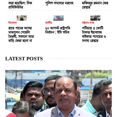
করা হয়েছিল: চিফ
পুলিশ সদস্যের মরদেহ
হাফিজুর রহমান ফের
প্রসিকিউটর
গ্রেপ্তার
বিনোদন
জাতীয়
চট্টগ্রাম নগর
রাতে গানের আসর
২০ আগস্ট রাষ্ট্রপতি
পটিয়ায় ৫ কোটি
মাতালেন পেহেলি
নির্বাচন : ইসি সচিব
টাকার ইয়াবাসহ
ভৈরবী, সকালে আর
বাইকার গ্যাংয়ের ৬
বাড়ি ফেরা হলো না
সদস্য গ্রেপ্তার
LATEST POSTS