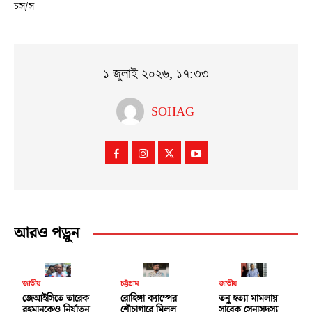
চস/স
১ জুলাই ২০২৬, ১৭:৩৩
SOHAG
আরও পড়ুন
জাতীয়
চট্টগ্রাম
জাতীয়
জেআইসিতে তারেক
রোহিঙ্গা ক্যাম্পের
তনু হত্যা মামলায়
রহমানকেও নির্যাতন
শৌচাগারে মিলল
সাবেক সেনাসদস্য