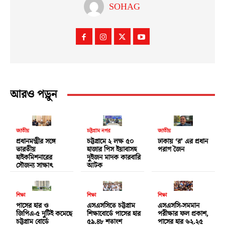
SOHAG
আরও পড়ুন
জাতীয়
চট্টগ্রাম নগর
জাতীয়
প্রধানমন্ত্রীর সঙ্গে
চট্টগ্রামে ২ লক্ষ ৫০
ঢাকায় ‘র’ এর প্রধান
ভারতীয়
হাজার পিস ইয়াবাসহ
পরাগ জৈন
হাইকমিশনারের
দুইজন মাদক কারবারি
সৌজন্য সাক্ষাৎ
আটক
শিক্ষা
শিক্ষা
শিক্ষা
পাসের হার ও
এসএসসিতে চট্টগ্রাম
এসএসসি-সমমান
জিপিএ-৫ দুটিই কমেছে
শিক্ষাবোর্ডে পাসের হার
পরীক্ষার ফল প্রকাশ,
চট্টগ্রাম বোর্ডে
৫৯.৪৮ শতাংশ
পাসের হার ৬২.২৫