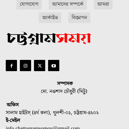
যোগাযোগ
আমাদের সম্পর্কে
আমরা
আর্কাইভ
বিজ্ঞাপন
সম্পাদক
মো. নওশাদ চৌধুরী (মিটু)
অফিস
সালাম হাইটস্ (৪র্থ তলা), খুলশী-০১, চট্টগ্রাম-৪২০২
ই-মেইল
info.chattogramsomoy@gmail.com