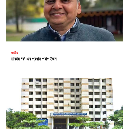
জাতীয়
ঢাকায় ‘র’ এর প্রধান পরাগ জৈন