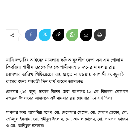
মানি লন্ডারিং আইনের মামলায় কথিত যুবলীগ নেতা এস এম গোলাম
কিবরিয়া শামীম ওরফে জি কে শামীমসহ ৮ জনের মামলায় রায়
ঘোষণার তারিখ পিছিয়েছে। রায় প্রস্তুত না হওয়ায় আগামী ১৭ জুলাই
রায়ের জন্য পরবর্তী দিন ধার্য করেন আদালত।
রোববার (২৫ জুন) ঢাকার বিশেষ জজ আদালত-১০ এর বিচারক মোহাম্মদ
নজরুল ইসলামের আদালতে এই মামলার রায় ঘোষণার দিন ধার্য ছিল।
মামলার অন্য আসামিরা হলেন- মো. দেলোয়ার হোসেন, মো. মোরাদ হোসেন, মো.
জাহিদুল ইসলাম, মো. শহীদুল ইসলাম, মো. কামাল হোসেন, মো. সামসাদ হোসেন
ও মো. আনিছুল ইসলাম।