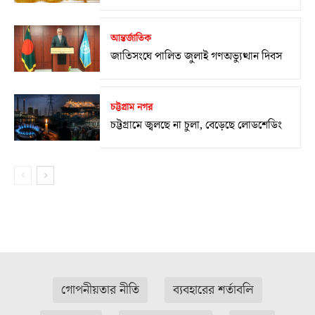
আন্তর্জাতিক
জাতিসংঘে পালিত জুলাই গণঅভ্যুত্থান দিবস
চট্টগ্রাম নগর
চট্টগ্রামে জ্বলছে না চুলা, বেড়েছে লোডশেডিং
গোপনীয়তার নীতি
ব্যবহারের শর্তাবলি