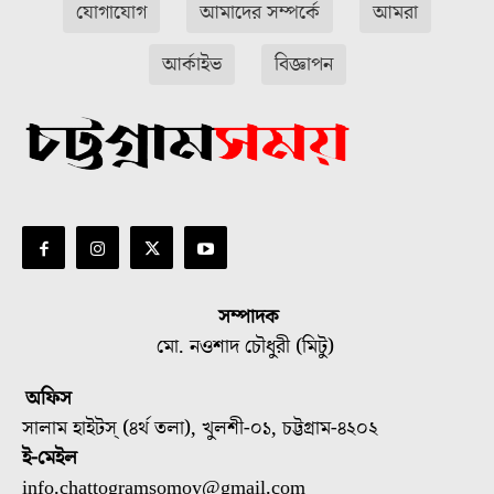
যোগাযোগ
আমাদের সম্পর্কে
আমরা
আর্কাইভ
বিজ্ঞাপন
সম্পাদক
মো. নওশাদ চৌধুরী (মিটু)
অফিস
সালাম হাইটস্ (৪র্থ তলা), খুলশী-০১, চট্টগ্রাম-৪২০২
ই-মেইল
info.chattogramsomoy@gmail.com