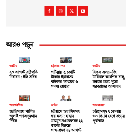
আরও পড়ুন
জাতীয়
চট্টগ্রাম নগর
জাতীয়
২০ আগস্ট রাষ্ট্রপতি
পটিয়ায় ৫ কোটি
বিকল এলএনজি
নির্বাচন : ইসি সচিব
টাকার ইয়াবাসহ
টার্মিনাল আংশিক চালু,
বাইকার গ্যাংয়ের ৬
সন্ধ্যার মধ্যে পুরো
সদস্য গ্রেপ্তার
সরবরাহের আশাবাদ
আন্তর্জাতিক
আইন
আবহাওয়া
জাতিসংঘে পালিত
চট্টগ্রামে ওয়াসিমসহ
চট্টগ্রামসহ ৭ জেলায়
জুলাই গণঅভ্যুত্থান
ছয় হত্যা: হাছান
৬০ কি.মি বেগে ঝড়ের
দিবস
মাহমুদ-নওফেলসহ ২২
পূর্বাভাস
জনের বিরুদ্ধে
সাক্ষ্যগ্রহণ ২৪ আগস্ট