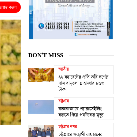
নলোড করুন
DON'T MISS
জাতীয়
২২ ক্যারেটের প্রতি ভরি স্বর্ণের
দাম বাড়লো ৯ হাজার ৮৫৬
টাকা
চট্টগ্রাম
কক্সবাজারে প্যারাসেইলিং
করতে গিয়ে পর্যটকের মৃত্যু
চট্টগ্রাম নগর
চট্টগ্রামে সন্ত্রাসী রায়হানের