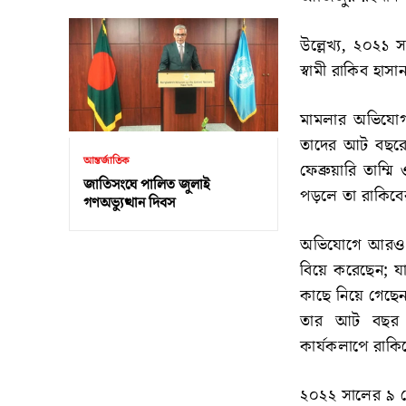
উল্লেখ্য, ২০২১ স
স্বামী রাকিব হাস
মামলার অভিযোগ 
তাদের আট বছরের
আন্তর্জাতিক
ফেব্রুয়ারি তাম্
জাতিসংঘে পালিত জুলাই
পড়লে তা রাকিবের
গণঅভ্যুত্থান দিবস
অভিযোগে আরও বল
বিয়ে করেছেন; যা 
কাছে নিয়ে গেছে
তার আট বছর বয়
কার্যকলাপে রাকি
২০২২ সালের ৯ ফেব