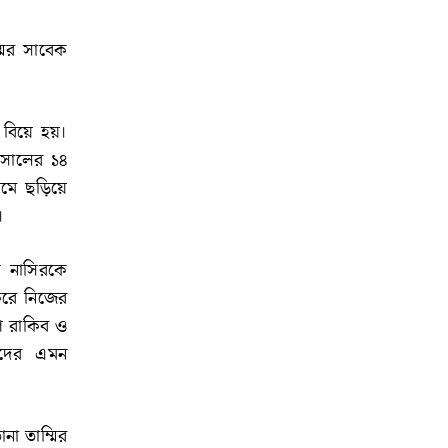
্মির সাবেক
 বিয়ে হয়।
 সালের ১৪
যমে ছড়িয়ে
।
ি নাসিরকে
 করে নিজের
ে রাকিব ও
িদের এমন
না তাম্মির