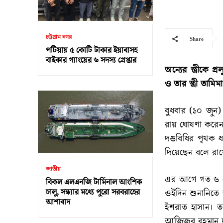
চট্টগ্রাম নগর
Share
পটিয়ায় ৫ কোটি টাকার ইয়াবাসহ
বাইকার গ্যাংয়ের ৬ সদস্য গ্রেপ্তার
অন্যের স্ত্রীকে 
ও তার স্ত্রী তাম
বুধবার (১০ জুন)
রায় ঘোষণা করেন
দণ্ডবিধির পৃথক
দিয়েছেন বলে রায়
জাতীয়
এর আগে গত ৬ মে
বিকল এলএনজি টার্মিনাল আংশিক
চালু, সন্ধ্যার মধ্যে পুরো সরবরাহের
ওইদিন শুনানিতে ত
আশাবাদ
ইশরাত হাসান। তব
আজিজুর রহমান দ