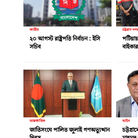
জাতীয়
চট্টগ্রাম নগ
২০ আগস্ট রাষ্ট্রপতি নির্বাচন : ইসি
পটিয়ায়
সচিব
বাইকার 
আন্তর্জাতিক
আইন
জাতিসংঘে পালিত জুলাই গণঅভ্যুত্থান
চট্টগ্র