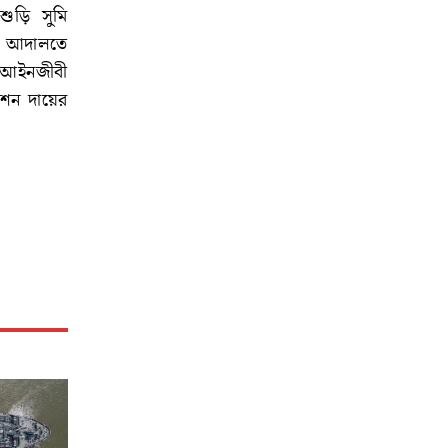
শুড়ি সুমি
রা আদালতে
র আইনজীবী
ভিশন দায়ের