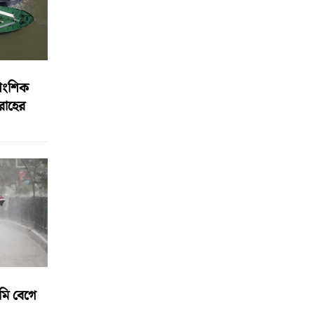
আংশিক
বরাহের
মি বেগে