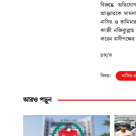
বিরুদ্ধে অভিয
আক্তারকে মামলা
নাসির ও তামিমা
কাজী নজিব্যুল্ল
করেন বাদীপক্ষে
চস/স
বিষয়:
নাসির-ত
আরও পড়ুন