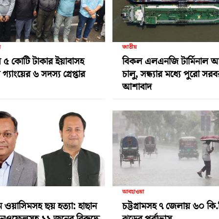
র
জাতীয়
 ৫ কোটি টাকার ইয়াবাসহ
বিকল এলএনজি টার্মিনাল 
গ্যাংয়ের ৬ সদস্য গ্রেপ্তার
চালু, সন্ধ্যার মধ্যে পুরো সর
আশাবাদ
আবহাওয়া
ামে ওয়াসিমসহ ছয় হত্যা: হাছান
চট্টগ্রামসহ ৭ জেলায় ৬০ কি.