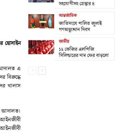
সহযোগীসহ গ্রেপ্তার ৪
আন্তর্জাতিক
জাতিসংঘে পালিত জুলাই
গণঅভ্যুত্থান দিবস
জাতীয়
সির হোসাইন
১২ কেজির এলপিজি
সিলিন্ডারের দাম ফের বাড়লো
র আদালত এ
 বিরুদ্ধে
দের খালাস
েন আদালত।
ের আইনজীবী
র আইনজীবী