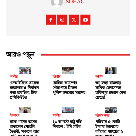
SOHAG
আরও পড়ুন
জাতীয়
চট্টগ্রাম
জাতীয়
জেআইসিতে তারেক
রোহিঙ্গা ক্যাম্পের
তনু হত্যা মামলায়
রহমানকেও নির্যাতন
শৌচাগারে মিলল
সাবেক সেনাসদস্য
করা হয়েছিল: চিফ
পুলিশ সদস্যের মরদেহ
হাফিজুর রহমান ফের
প্রসিকিউটর
গ্রেপ্তার
বিনোদন
জাতীয়
চট্টগ্রাম নগর
রাতে গানের আসর
২০ আগস্ট রাষ্ট্রপতি
পটিয়ায় ৫ কোটি
মাতালেন পেহেলি
নির্বাচন : ইসি সচিব
টাকার ইয়াবাসহ
ভৈরবী, সকালে আর
বাইকার গ্যাংয়ের ৬