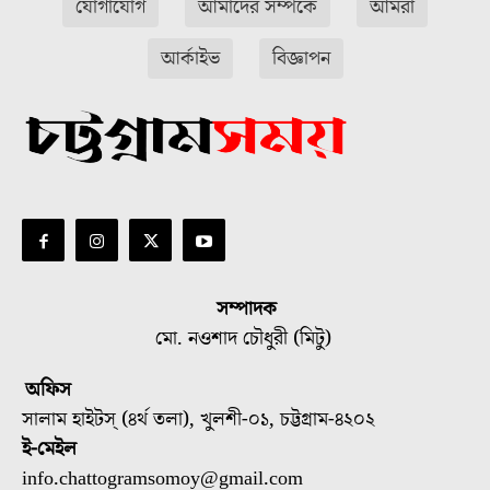
যোগাযোগ
আমাদের সম্পর্কে
আমরা
আর্কাইভ
বিজ্ঞাপন
সম্পাদক
মো. নওশাদ চৌধুরী (মিটু)
অফিস
সালাম হাইটস্ (৪র্থ তলা), খুলশী-০১, চট্টগ্রাম-৪২০২
ই-মেইল
info.chattogramsomoy@gmail.com