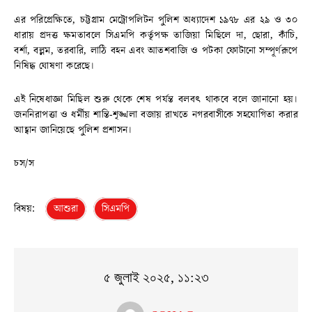
এর পরিপ্রেক্ষিতে, চট্টগ্রাম মেট্রোপলিটন পুলিশ অধ্যাদেশ ১৯৭৮ এর ২৯ ও ৩০
ধারায় প্রদত্ত ক্ষমতাবলে সিএমপি কর্তৃপক্ষ তাজিয়া মিছিলে দা, ছোরা, কাঁচি,
বর্শা, বল্লম, তরবারি, লাঠি বহন এবং আতশবাজি ও পটকা ফোটানো সম্পূর্ণরূপে
নিষিদ্ধ ঘোষণা করেছে।
এই নিষেধাজ্ঞা মিছিল শুরু থেকে শেষ পর্যন্ত বলবৎ থাকবে বলে জানানো হয়।
জননিরাপত্তা ও ধর্মীয় শান্তি-শৃঙ্খলা বজায় রাখতে নগরবাসীকে সহযোগিতা করার
আহ্বান জানিয়েছে পুলিশ প্রশাসন।
চস/স
বিষয়:
আশুরা
সিএমপি
৫ জুলাই ২০২৫, ১১:২৩