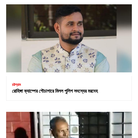
চট্টগ্রাম
রোহিঙ্গা ক্যাম্পের শৌচাগারে মিলল পুলিশ সদস্যের মরদেহ