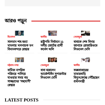
আরও পড়ুন
বিনোদন
জাতীয়
খেলাধুলা
সালমান শাহ হত্যা
রাষ্ট্রপতি নির্বাচনে ১১
বাবাকে শেষ বিদায়
মামলায় খলনায়ক ডন
দলীয় জোটের প্রার্থী
জানাতে রোজারিওতে
বিমানবন্দরে গ্রেপ্তার
কর্নেল অলি
লিওনেল মেসি
চট্টগ্রাম নগর
খেলাধুলা
জাতীয়
বার্মিজ নাগরিক
বাবা হারালেন
কক্সবাজারের
পরিচয়ে পালিয়ে
আর্জেন্টাইন সুপারস্টার
মাতারবাড়ি
যাওয়ার সময় বড়
লিওনেল মেসি
বিদ্যুৎকেন্দ্রে পৌঁছেছেন
সাজ্জাদের ‘সহযোগী’
প্রধানমন্ত্রী
গ্রেপ্তার
LATEST POSTS