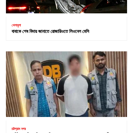
খেলাধুলা
বাবাকে শেষ বিদায় জানাতে রোজারিওতে লিওনেল মেসি
চট্টগ্রাম নগর