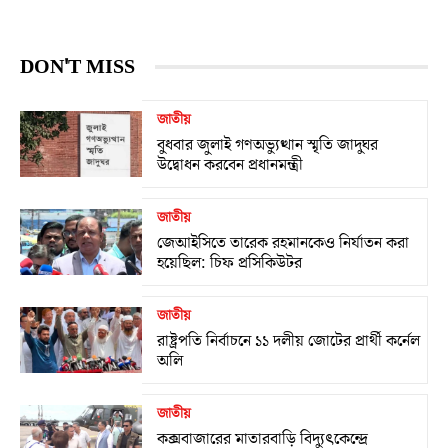
DON'T MISS
জাতীয়
বুধবার জুলাই গণঅভ্যুত্থান স্মৃতি জাদুঘর
উদ্বোধন করবেন প্রধানমন্ত্রী
জাতীয়
জেআইসিতে তারেক রহমানকেও নির্যাতন করা
হয়েছিল: চিফ প্রসিকিউটর
জাতীয়
রাষ্ট্রপতি নির্বাচনে ১১ দলীয় জোটের প্রার্থী কর্নেল
অলি
জাতীয়
কক্সবাজারের মাতারবাড়ি বিদ্যুৎকেন্দ্রে