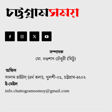
সম্পাদক
মো. নওশাদ চৌধুরী (মিটু)
অফিস
সালাম হাইটস্ (৪র্থ তলা), খুলশী-০১, চট্টগ্রাম-৪২০২
ই-মেইল
info.chattogramsomoy@gmail.com