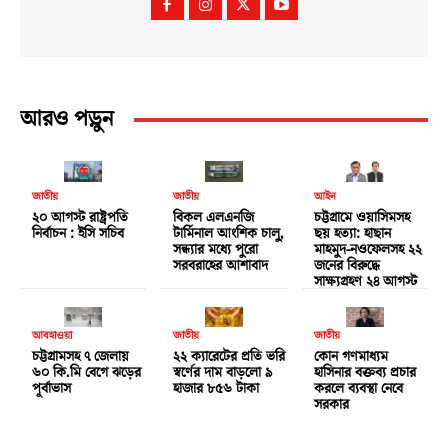
আরও পড়ুন
জাতীয়
জাতীয়
আইন
২০ আগস্ট রাষ্ট্রপতি
বিকল এলএনজি
চট্টগ্রামে ওয়াসিমসহ
নির্বাচন : ইসি সচিব
টার্মিনাল আংশিক চালু,
ছয় হত্যা: হাছান
সন্ধ্যার মধ্যে পুরো
মাহমুদ-নওফেলসহ ২২
সরবরাহের আশাবাদ
জনের বিরুদ্ধে
সাক্ষ্যগ্রহণ ২৪ আগস্ট
আবহাওয়া
জাতীয়
জাতীয়
চট্টগ্রামসহ ৭ জেলায়
২২ ক্যারেটের প্রতি ভরি
কোন গণমাধ্যম
৬০ কি.মি বেগে ঝড়ের
স্বর্ণের দাম বাড়লো ৯
হাসিনার বক্তব্য প্রচার
পূর্বাভাস
হাজার ৮৫৬ টাকা
করলে ব্যবস্থা নেবে
সরকার