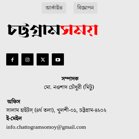
আর্কাইভ
বিজ্ঞাপন
সম্পাদক
মো. নওশাদ চৌধুরী (মিটু)
অফিস
সালাম হাইটস্ (৪র্থ তলা), খুলশী-০১, চট্টগ্রাম-৪২০২
ই-মেইল
info.chattogramsomoy@gmail.com