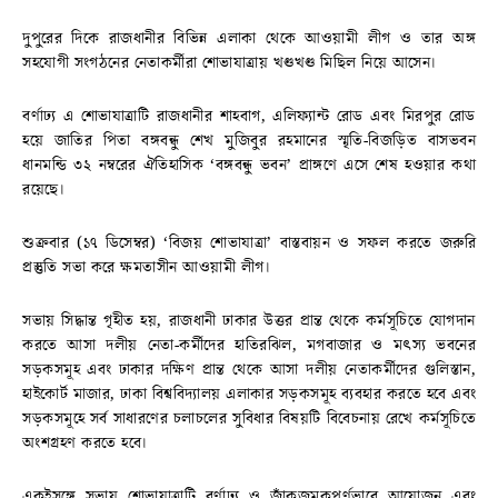
দুপুরের দিকে রাজধানীর বিভিন্ন এলাকা থেকে আওয়ামী লীগ ও তার অঙ্গ
সহযোগী সংগঠনের নেতাকর্মীরা শোভাযাত্রায় খণ্ডখণ্ড মিছিল নিয়ে আসেন।
বর্ণাঢ্য এ শোভাযাত্রাটি রাজধানীর শাহবাগ, এলিফ্যান্ট রোড এবং মিরপুর রোড
হয়ে জাতির পিতা বঙ্গবন্ধু শেখ মুজিবুর রহমানের স্মৃতি-বিজড়িত বাসভবন
ধানমন্ডি ৩২ নম্বরের ঐতিহাসিক ‘বঙ্গবন্ধু ভবন’ প্রাঙ্গণে এসে শেষ হওয়ার কথা
রয়েছে।
শুক্রবার (১৭ ডিসেম্বর) ‘বিজয় শোভাযাত্রা’ বাস্তবায়ন ও সফল করতে জরুরি
প্রস্তুতি সভা করে ক্ষমতাসীন আওয়ামী লীগ।
সভায় সিদ্ধান্ত গৃহীত হয়, রাজধানী ঢাকার উত্তর প্রান্ত থেকে কর্মসূচিতে যোগদান
করতে আসা দলীয় নেতা-কর্মীদের হাতিরঝিল, মগবাজার ও মৎস্য ভবনের
সড়কসমূহ এবং ঢাকার দক্ষিণ প্রান্ত থেকে আসা দলীয় নেতাকর্মীদের গুলিস্তান,
হাইকোর্ট মাজার, ঢাকা বিশ্ববিদ্যালয় এলাকার সড়কসমূহ ব্যবহার করতে হবে এবং
সড়কসমূহে সর্ব সাধারণের চলাচলের সুবিধার বিষয়টি বিবেচনায় রেখে কর্মসূচিতে
অংশগ্রহণ করতে হবে।
একইসঙ্গে সভায় শোভাযাত্রাটি বর্ণাঢ্য ও জাঁকজমকপূর্ণভাবে আয়োজন এবং