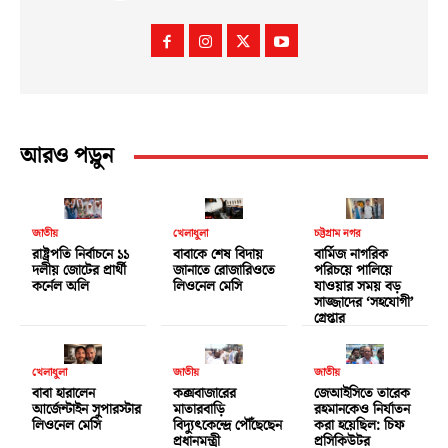
আরও পড়ুন
জাতীয়
খেলাধুলা
চট্টগ্রাম নগর
রাষ্ট্রপতি নির্বাচনে ১১
বাবাকে শেষ বিদায়
বার্মিজ নাগরিক
দলীয় জোটের প্রার্থী
জানাতে রোজারিওতে
পরিচয়ে পালিয়ে
কর্নেল অলি
লিওনেল মেসি
যাওয়ার সময় বড়
সাজ্জাদের ‘সহযোগী’
গ্রেপ্তার
খেলাধুলা
জাতীয়
জাতীয়
বাবা হারালেন
কক্সবাজারের
জেআইসিতে তারেক
আর্জেন্টাইন সুপারস্টার
মাতারবাড়ি
রহমানকেও নির্যাতন
লিওনেল মেসি
বিদ্যুৎকেন্দ্রে পৌঁছেছেন
করা হয়েছিল: চিফ
প্রধানমন্ত্রী
প্রসিকিউটর