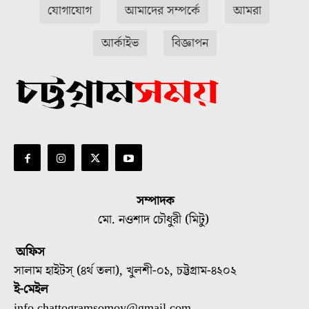
যোগাযোগ
আমাদের সম্পর্কে
আমরা
আর্কাইভ
বিজ্ঞাপন
সম্পাদক
মো. নওশাদ চৌধুরী (মিটু)
অফিস
সালাম হাইটস্ (৪র্থ তলা), খুলশী-০১, চট্টগ্রাম-৪২০২
ই-মেইল
info.chattogramsomoy@gmail.com