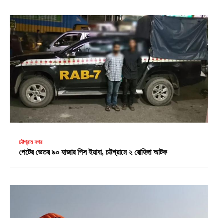
চট্টগ্রাম নগর
পেটের ভেতর ৯০ হাজার পিস ইয়াবা, চট্টগ্রামে ২ রোহিঙ্গা আটক