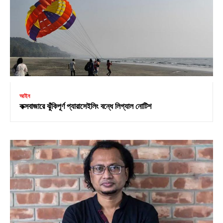
আইন
কক্সবাজারে ঝুঁকিপূর্ণ প্যারাসেইলিং বন্ধে লিগ্যাল নোটিশ