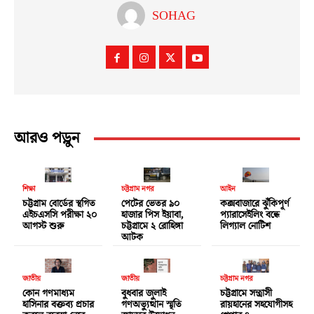
SOHAG
আরও পড়ুন
শিক্ষা
চট্টগ্রাম নগর
আইন
চট্টগ্রাম বোর্ডের স্থগিত
পেটের ভেতর ৯০
কক্সবাজারে ঝুঁকিপূর্ণ
এইচএসসি পরীক্ষা ২০
হাজার পিস ইয়াবা,
প্যারাসেইলিং বন্ধে
আগস্ট শুরু
চট্টগ্রামে ২ রোহিঙ্গা
লিগ্যাল নোটিশ
আটক
জাতীয়
জাতীয়
চট্টগ্রাম নগর
কোন গণমাধ্যম
বুধবার জুলাই
চট্টগ্রামে সন্ত্রাসী
হাসিনার বক্তব্য প্রচার
গণঅভ্যুত্থান স্মৃতি
রায়হানের সহযোগীসহ