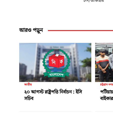
চস/আজহার
আরও পড়ুন
জাতীয়
চট্টগ্রাম নগ
২০ আগস্ট রাষ্ট্রপতি নির্বাচন : ইসি
পটিয়ায়
সচিব
বাইকার 