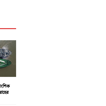
আংশিক
বরাহের