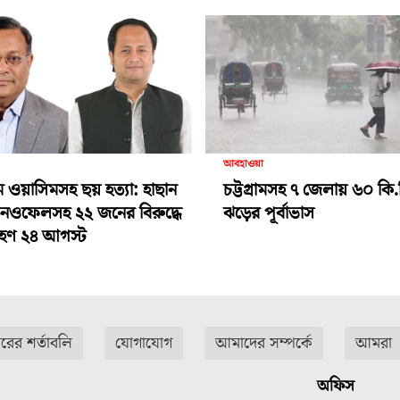
আবহাওয়া
ামে ওয়াসিমসহ ছয় হত্যা: হাছান
চট্টগ্রামসহ ৭ জেলায় ৬০ কি.
-নওফেলসহ ২২ জনের বিরুদ্ধে
ঝড়ের পূর্বাভাস
গ্রহণ ২৪ আগস্ট
ারের শর্তাবলি
যোগাযোগ
আমাদের সম্পর্কে
আমরা
অফিস