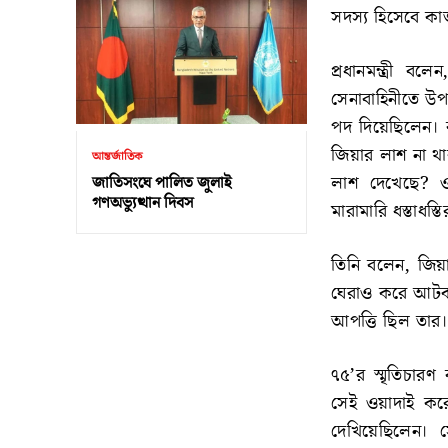
সদস্য হিসেবে ক
প্রধানমন্ত্রী ব
সেনাবাহিনীতে উ
পদ দিয়েছিলেন। বঙ
জিয়ার লাশ না থ
আন্তর্জাতিক
লাশ দেখেছে? ওখ
জাতিসংঘে পালিত জুলাই
গণঅভ্যুত্থান দিবস
মারামারি ধস্তাধস
তিনি বলেন, জিয়
ঘেরাও করে আটকও
আপত্তি ছিল তার
৭৫’র স্মৃতিচারণ 
সেই ওয়াদাই করে
দেখিয়েছিলেন। স