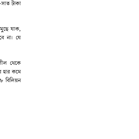
-সাত টাকা
 মুছে যাক,
বে না। যে
নশীল থেকে
ের হার কমে
৪৮ বিলিয়ন