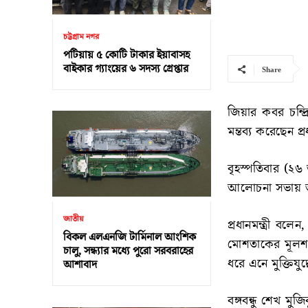
চট্টগ্রাম নগর
পটিয়ায় ৫ কোটি টাকার ইয়াবাসহ
বাইকার গ্যাংয়ের ৬ সদস্য গ্রেপ্তার
Share
জিয়ার কবর চন্দ্
মন্তব্য করেছেন প্র
বৃহস্পতিবার (
আলোচনা সভায় অং
জাতীয়
প্রধানমন্ত্রী বল
বিকল এলএনজি টার্মিনাল আংশিক
মোশতাকের মূলশক্
চালু, সন্ধ্যার মধ্যে পুরো সরবরাহের
ধরে এনে মুক্তিযু
আশাবাদ
বঙ্গবন্ধু শেখ মু