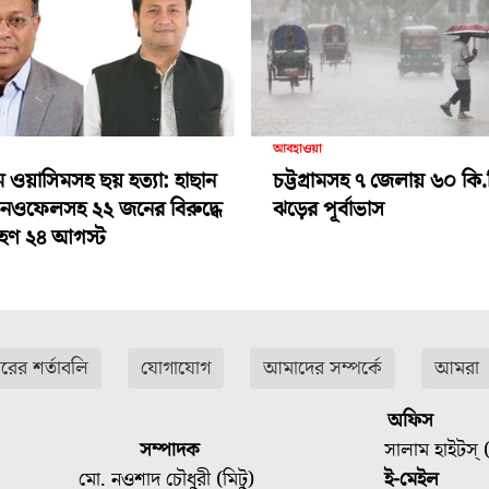
আবহাওয়া
ামে ওয়াসিমসহ ছয় হত্যা: হাছান
চট্টগ্রামসহ ৭ জেলায় ৬০ কি.
-নওফেলসহ ২২ জনের বিরুদ্ধে
ঝড়ের পূর্বাভাস
গ্রহণ ২৪ আগস্ট
ারের শর্তাবলি
যোগাযোগ
আমাদের সম্পর্কে
আমরা
অফিস
সম্পাদক
সালাম হাইটস্ (
মো. নওশাদ চৌধুরী (মিটু)
ই-মেইল