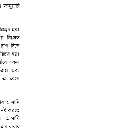
৫ জানুয়ারি
িচ্ছেদ হয়।
য় নিঃসঙ্গ
 চাপ দিতে
পরিচয় হয়।
্যায়ে সফল
্ভরতা এবং
 ভালবেসে
 পর আসামি
া নষ্ট করতে
ায়। আসামি
 তার বাবার