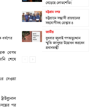
বেড়েছে লোডশেডিং
চট্টগ্রাম নগর
চট্টগ্রামে সন্ত্রাসী রায়হানের
সহযোগীসহ গ্রেপ্তার ৪
জাতীয়
ধর্ষণের
বুধবার জুলাই গণঅভ্যুত্থান
স্মৃতি জাদুঘর উদ্বোধন করবেন
প্রধানমন্ত্রী
চারক বেগম
ানি শেষে
এর দেওয়া
াইব্যুনাল
দন্তের পর