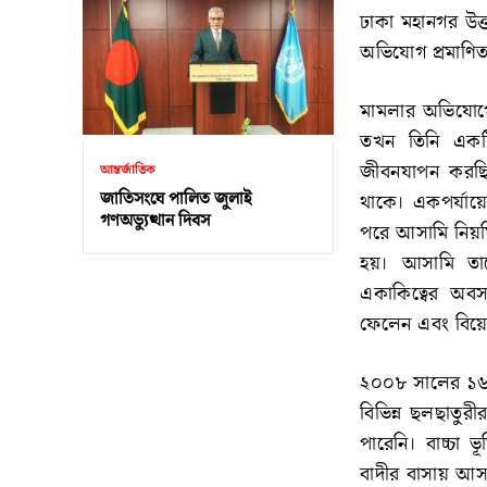
ঢাকা মহানগর উত্ত
অভিযোগ প্রমাণিত
মামলার অভিযোগে 
তখন তিনি একটি 
জীবনযাপন করছিল
আন্তর্জাতিক
জাতিসংঘে পালিত জুলাই
থাকে। একপর্যায়
গণঅভ্যুত্থান দিবস
পরে আসামি নিয়মি
হয়। আসামি তাকে
একাকিত্বের অব
ফেলেন এবং বিয়ের
২০০৮ সালের ১৬ জ
বিভিন্ন ছলছাতুরীর 
পারেনি। বাচ্চা
বাদীর বাসায় আসা