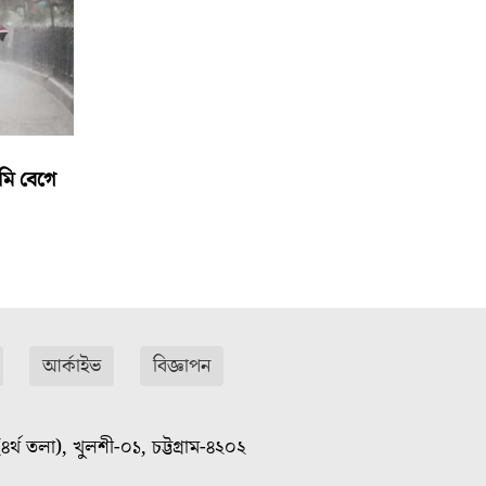
মি বেগে
আর্কাইভ
বিজ্ঞাপন
৪র্থ তলা), খুলশী-০১, চট্টগ্রাম-৪২০২