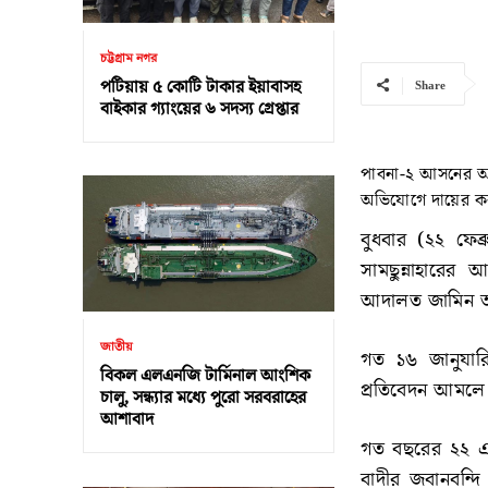
চট্টগ্রাম নগর
পটিয়ায় ৫ কোটি টাকার ইয়াবাসহ
Share
বাইকার গ্যাংয়ের ৬ সদস্য গ্রেপ্তার
পাবনা-২ আসনের আ
অভিযোগে দায়ের কর
বুধবার (২২ ফেব্
সামছুন্নাহারে
আদালত জামিন আব
জাতীয়
গত ১৬ জানুযার
বিকল এলএনজি টার্মিনাল আংশিক
প্রতিবেদন আমলে ন
চালু, সন্ধ্যার মধ্যে পুরো সরবরাহের
আশাবাদ
গত বছরের ২২ এপ
বাদীর জবানবন্দ