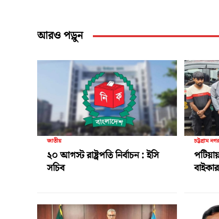
আরও পড়ুন
জাতীয়
চট্টগ্রাম নগ
২০ আগস্ট রাষ্ট্রপতি নির্বাচন : ইসি
পটিয়ায়
সচিব
বাইকার 