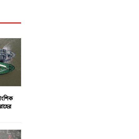
আংশিক
বরাহের