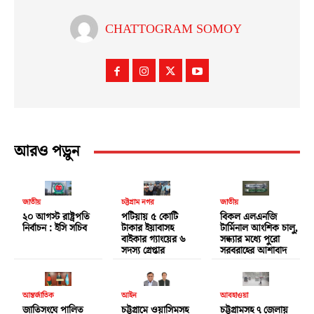
CHATTOGRAM SOMOY
আরও পড়ুন
জাতীয়
চট্টগ্রাম নগর
জাতীয়
২০ আগস্ট রাষ্ট্রপতি
পটিয়ায় ৫ কোটি
বিকল এলএনজি
নির্বাচন : ইসি সচিব
টাকার ইয়াবাসহ
টার্মিনাল আংশিক চালু,
বাইকার গ্যাংয়ের ৬
সন্ধ্যার মধ্যে পুরো
সদস্য গ্রেপ্তার
সরবরাহের আশাবাদ
আন্তর্জাতিক
আইন
আবহাওয়া
জাতিসংঘে পালিত
চট্টগ্রামে ওয়াসিমসহ
চট্টগ্রামসহ ৭ জেলায়