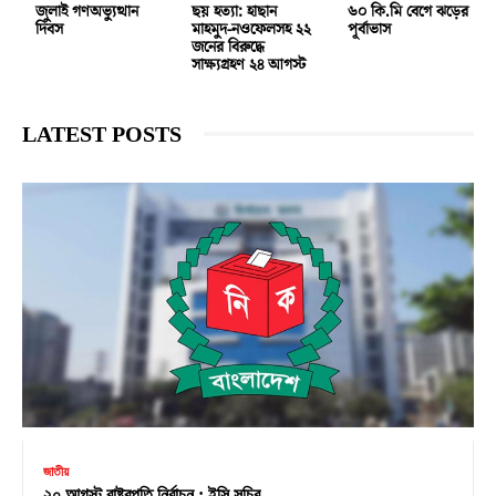
জুলাই গণঅভ্যুত্থান
ছয় হত্যা: হাছান
৬০ কি.মি বেগে ঝড়ের
দিবস
মাহমুদ-নওফেলসহ ২২
পূর্বাভাস
জনের বিরুদ্ধে
সাক্ষ্যগ্রহণ ২৪ আগস্ট
LATEST POSTS
জাতীয়
২০ আগস্ট রাষ্ট্রপতি নির্বাচন : ইসি সচিব