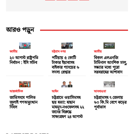
আরও পড়ুন
জাতীয়
চট্টগ্রাম নগর
জাতীয়
২০ আগস্ট রাষ্ট্রপতি
পটিয়ায় ৫ কোটি
বিকল এলএনজি
নির্বাচন : ইসি সচিব
টাকার ইয়াবাসহ
টার্মিনাল আংশিক চালু,
বাইকার গ্যাংয়ের ৬
সন্ধ্যার মধ্যে পুরো
সদস্য গ্রেপ্তার
সরবরাহের আশাবাদ
আন্তর্জাতিক
আইন
আবহাওয়া
জাতিসংঘে পালিত
চট্টগ্রামে ওয়াসিমসহ
চট্টগ্রামসহ ৭ জেলায়
জুলাই গণঅভ্যুত্থান
ছয় হত্যা: হাছান
৬০ কি.মি বেগে ঝড়ের
দিবস
মাহমুদ-নওফেলসহ ২২
পূর্বাভাস
জনের বিরুদ্ধে
সাক্ষ্যগ্রহণ ২৪ আগস্ট