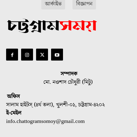
আর্কাইভ
বিজ্ঞাপন
সম্পাদক
মো. নওশাদ চৌধুরী (মিটু)
অফিস
সালাম হাইটস্ (৪র্থ তলা), খুলশী-০১, চট্টগ্রাম-৪২০২
ই-মেইল
info.chattogramsomoy@gmail.com