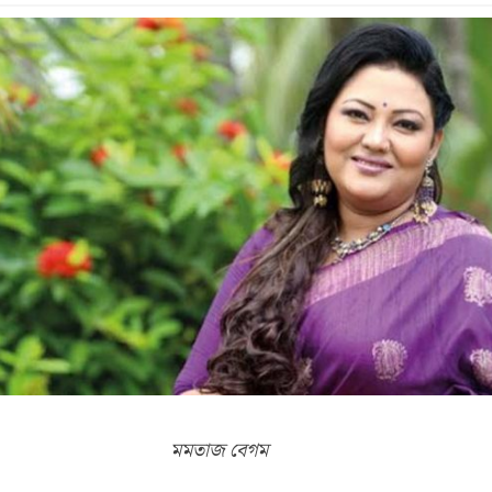
মমতাজ বেগম