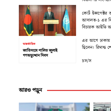
কোর্ট ইন্সপেক্ট
আদালত-১ এর বিচ
বিচারক আইভি আ
এর আগে ঢাকায় ব
আন্তর্জাতিক
ছিলেন। রিমান্ড
জাতিসংঘে পালিত জুলাই
গণঅভ্যুত্থান দিবস
চস/স
আরও পড়ুন