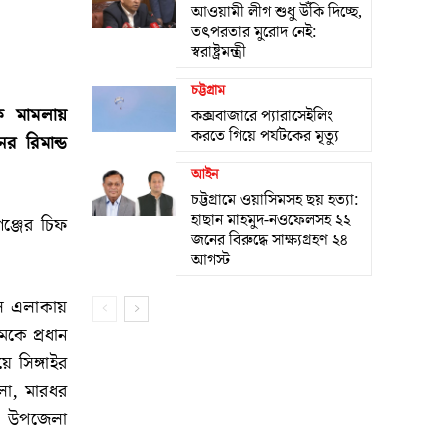
আওয়ামী লীগ শুধু উঁকি দিচ্ছে,
তৎপরতার মুরোদ নেই:
স্বরাষ্ট্রমন্ত্রী
চট্টগ্রাম
থক মামলায়
কক্সবাজারে প্যারাসেইলিং
করতে গিয়ে পর্যটকের মৃত্যু
র রিমান্ড
আইন
চট্টগ্রামে ওয়াসিমসহ ছয় হত্যা:
হাছান মাহমুদ-নওফেলসহ ২২
ঞ্জের চিফ
জনের বিরুদ্ধে সাক্ষ্যগ্রহণ ২৪
আগস্ট
দল এলাকায়
কে প্রধান
 সিঙ্গাইর
লা, মারধর
র উপজেলা