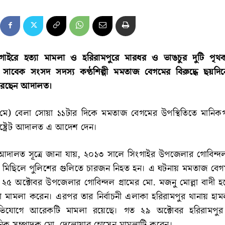
ংগাইরে হত্যা মামলা ও হরিরামপুরে মারধর ও ভাঙচুর দুটি পৃ
াবেক সংসদ সদস্য কণ্ঠশিল্পী মমতাজ বেগমের বিরুদ্ধে ছয়দিনে
করেছেন আদালত।
২ মে) বেলা সোয়া ১১টার দিকে মমতাজ বেগমের উপস্থিতিতে মানিকগ
িষ্ট্রেট আদালত এ আদেশ দেন।
ট আদালত সূত্রে জানা যায়, ২০১৩ সালে সিংগাইর উপজেলার গোবিন্
ে মিছিলে পুলিশের গুলিতে চারজন নিহত হন। এ ঘটনায় মমতাজ বেগম
 অক্টোবর উপজেলার গোবিন্দল গ্রামের মো. মজনু মোল্লা বাদী হয়ে
া মামলা করেন। এরপর তার নির্বাচনী এলাকা হরিরামপুর থানায় হাম
ভিযোগে আরেকটি মামলা রয়েছে। গত ২৯ অক্টোবর হরিরামপু
িক সম্পাদক মো. দেলোয়ার হোসেন মামলাটি করেন।