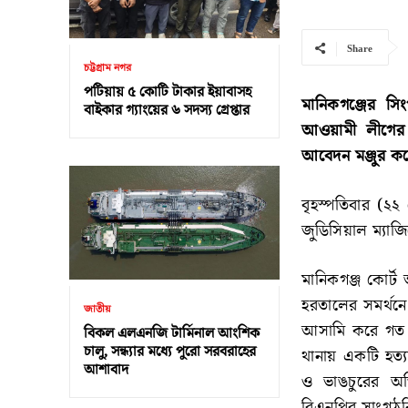
Share
চট্টগ্রাম নগর
পটিয়ায় ৫ কোটি টাকার ইয়াবাসহ
মানিকগঞ্জের সি
বাইকার গ্যাংয়ের ৬ সদস্য গ্রেপ্তার
আওয়ামী লীগের স
আবেদন মঞ্জুর 
বৃহস্পতিবার (২
জুডিসিয়াল ম্যাজ
মানিকগঞ্জ কোর্
হরতালের সমর্থন
জাতীয়
আসামি করে গত ২৫
বিকল এলএনজি টার্মিনাল আংশিক
চালু, সন্ধ্যার মধ্যে পুরো সরবরাহের
থানায় একটি হত্য
আশাবাদ
ও ভাঙচুরের অ
বিএনপির সাংগঠন