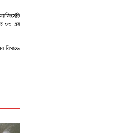
াজিস্ট্রেট
ালত ০৩ এর
 রিমান্ডে