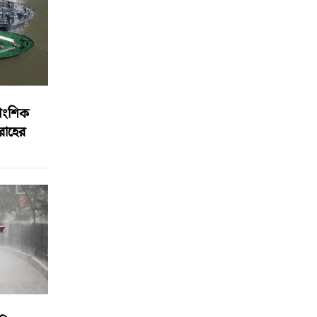
আংশিক
বরাহের