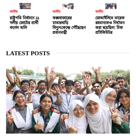
জাতীয়
জাতীয়
জাতীয়
রাষ্ট্রপতি নির্বাচনে ১১
কক্সবাজারের
জেআইসিতে তারেক
দলীয় জোটের প্রার্থী
মাতারবাড়ি
রহমানকেও নির্যাতন
কর্নেল অলি
বিদ্যুৎকেন্দ্রে পৌঁছেছেন
করা হয়েছিল: চিফ
প্রধানমন্ত্রী
প্রসিকিউটর
LATEST POSTS