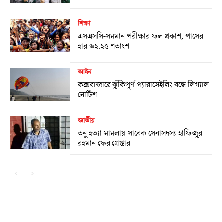
শিক্ষা
এসএসসি-সমমান পরীক্ষার ফল প্রকাশ, পাসের
হার ৬২.২৫ শতাংশ
আইন
কক্সবাজারে ঝুঁকিপূর্ণ প্যারাসেইলিং বন্ধে লিগ্যাল
নোটিশ
জাতীয়
তনু হত্যা মামলায় সাবেক সেনাসদস্য হাফিজুর
রহমান ফের গ্রেপ্তার