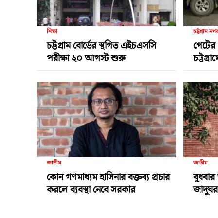
শিক্ষা
চট্টগ্রাম নগ
চট্টগ্রাম বোর্ডের স্থগিত এইচএসসি
পেটের 
পরীক্ষা ২০ আগস্ট শুরু
চট্টগ্র
জাতীয়
জাতীয়
কোন গণমাধ্যম হাসিনার বক্তব্য প্রচার
বুধবার 
করলে ব্যবস্থা নেবে সরকার
জাদুঘর 