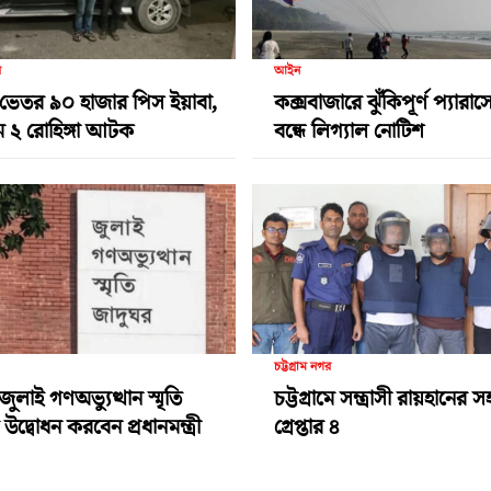
র
আইন
ভেতর ৯০ হাজার পিস ইয়াবা,
কক্সবাজারে ঝুঁকিপূর্ণ প্যারা
ামে ২ রোহিঙ্গা আটক
বন্ধে লিগ্যাল নোটিশ
চট্টগ্রাম নগর
জুলাই গণঅভ্যুত্থান স্মৃতি
চট্টগ্রামে সন্ত্রাসী রায়হানের
উদ্বোধন করবেন প্রধানমন্ত্রী
গ্রেপ্তার ৪