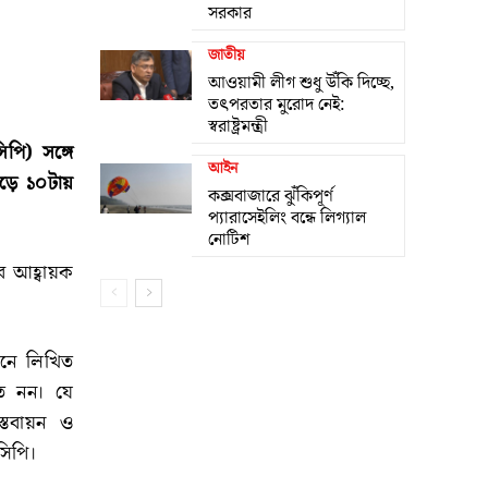
সরকার
জাতীয়
আওয়ামী লীগ শুধু উঁকি দিচ্ছে,
তৎপরতার মুরোদ নেই:
স্বরাষ্ট্রমন্ত্রী
পি) সঙ্গে
আইন
াড়ে ১০টায়
কক্সবাজারে ঝুঁকিপূর্ণ
প্যারাসেইলিং বন্ধে লিগ্যাল
নোটিশ
র আহ্বায়ক
নে লিখিত
মত নন। যে
স্তবায়ন ও
সিপি।