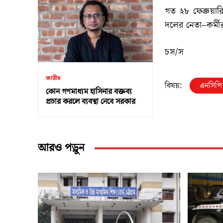
গত ২৮ ফেব্রুয়ার
দলের নেতা–কর্মী
চস/স
জাতীয়
বিষয়:
এনসিপি
কোন গণমাধ্যম হাসিনার বক্তব্য
প্রচার করলে ব্যবস্থা নেবে সরকার
আরও পড়ুন