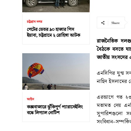
চট্টগ্রাম নগর
Share
পেটের ভেতর ৯০ হাজার পিস
ইয়াবা, চট্টগ্রামে ২ রোহিঙ্গা আটক
রাজনৈতিক দলগুল
বৈঠকে বসতে যা
জাতীয় সংসদের 
এনসিপির যুগ্ম স
নাহিদ ইসলামের ন
এরআগে গত ২৩ ম
আইন
মতামত দেয় এনসি
কক্সবাজারে ঝুঁকিপূর্ণ প্যারাসেইলিং
বন্ধে লিগ্যাল নোটিশ
সুপারিশগুলো সং
সংবিধান–সম্পর্