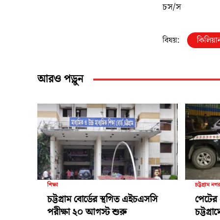
চস/স
বিষয়:
কিলিয়ান
আরও পড়ুন
শিক্ষা
চট্টগ্রাম নগ
চট্টগ্রাম বোর্ডের স্থগিত এইচএসসি
পেটের 
পরীক্ষা ২০ আগস্ট শুরু
চট্টগ্র