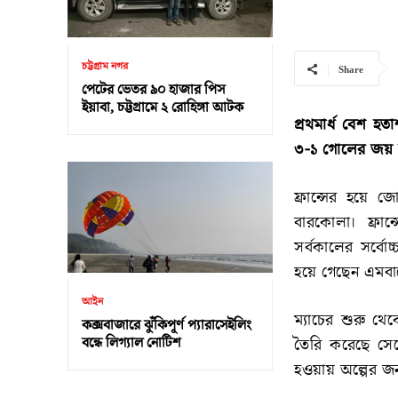
চট্টগ্রাম নগর
Share
পেটের ভেতর ৯০ হাজার পিস
ইয়াবা, চট্টগ্রামে ২ রোহিঙ্গা আটক
প্রথমার্ধ বেশ হতা
৩-১ গোলের জয় ন
ফ্রান্সের হয়ে 
বারকোলা। ফ্রান
সর্বকালের সর্বো
হয়ে গেছেন এমবাপ
আইন
ম্যাচের শুরু থে
কক্সবাজারে ঝুঁকিপূর্ণ প্যারাসেইলিং
বন্ধে লিগ্যাল নোটিশ
তৈরি করেছে সেন
হওয়ায় অল্পের জন