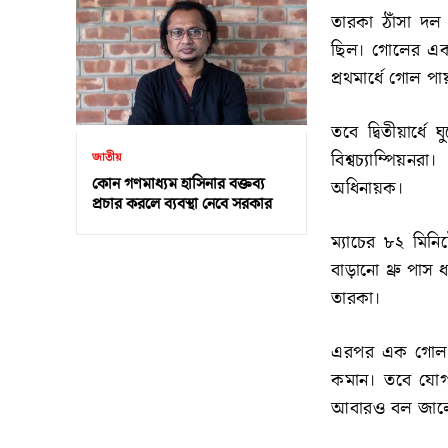
তারকা ঠাঁসা দল 
ছিল। গোলের একাধ
প্রথমার্ধে গোল প
তবে দ্বিতীয়ার্ধে
বিশ্বচ্যাম্পিয়
জাতীয়
কোন গণমাধ্যম হাসিনার বক্তব্য
অধিনায়ক।
প্রচার করলে ব্যবস্থা নেবে সরকার
ম্যাচের ৮২ মিনিট
বাড়ানো থ্রু পাস
তারকা।
এরপর এক গোল শ
কমান। তবে যোগ 
আবারও বল জালে