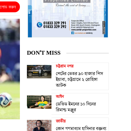
নলোড করুন
DON'T MISS
চট্টগ্রাম নগর
পেটের ভেতর ৯০ হাজার পিস
ইয়াবা, চট্টগ্রামে ২ রোহিঙ্গা
আটক
আইন
ডেভিড ইমনের ১০ দিনের
রিমান্ড মঞ্জুর
জাতীয়
কোন গণমাধ্যম হাসিনার বক্তব্য