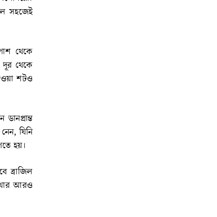
জিল সহজেই
পাশ থেকে
 দূর থেকে
নেওয়া শটও
ডানপ্রান্ত
 নেন, যিনি
পেতে হয়।
ে ব্রাজিল
রাখার আরও