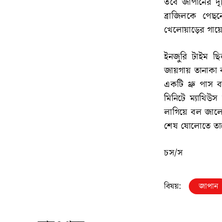
তবে জাপানের দৃ
ব্রাজিলকে পেছ
খেলোয়াড়ের গায়ে 
ইনজুরি টাইম ছ
জায়গায় তানাকা বল
একটি থ্রু পাস
মিনিটে ম্যাথিউস 
লাগিয়ে বল জালে
শেষ ষোলোতে তাদ
চস/স
বিষয়:
জাপান