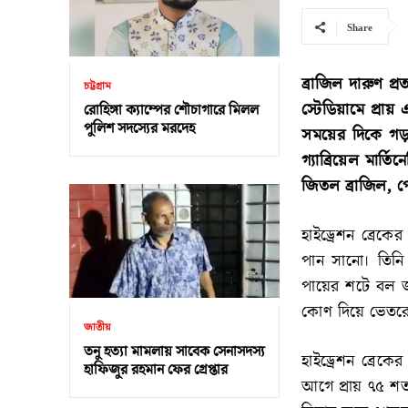
Share
ব্রাজিল দারুণ প্র
চট্টগ্রাম
স্টেডিয়ামে প্রা
রোহিঙ্গা ক্যাম্পের শৌচাগারে মিলল
পুলিশ সদস্যের মরদেহ
সময়ের দিকে গড়
গ্যাব্রিয়েল মার্
জিতল ব্রাজিল, 
হাইড্রেশন ব্রে
পান সানো। তিনি
পায়ের শটে বল জ
কোণ দিয়ে ভেতরে
জাতীয়
তনু হত্যা মামলায় সাবেক সেনাসদস্য
হাইড্রেশন ব্রেক
হাফিজুর রহমান ফের গ্রেপ্তার
আগে প্রায় ৭৫ শ