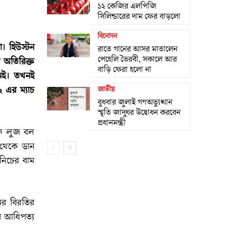
১২ কেজির এলপিজি
সিলিন্ডারের দাম ফের বাড়লো
বিনোদন
রা। হিউস্টন
রাতে গানের আসর মাতালেন
পেহেলি ভৈরবী, সকালে আর
 অতিরিক্ত
বাড়ি ফেরা হলো না
েই। তখনই
২ এর ম্যাচ
জাতীয়
বুধবার জুলাই গণঅভ্যুত্থান
স্মৃতি জাদুঘর উদ্বোধন করবেন
প্রধানমন্ত্রী
কে লুজ বল
 থেকে ডান
নিচের বাম
নের বিরতির
র আধিপত্য