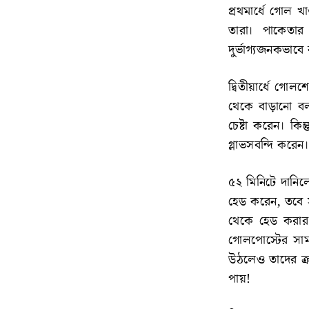
প্রথমার্ধে গোল খ
তারা। পাকেতার
দুর্ভাগ্যজনকভা
দ্বিতীয়ার্ধে গ
থেকে বাড়ানো বল 
চেষ্টা করেন। ক
গ্লাভসবন্দি করেন
৫২ মিনিটে দানি
হেড করেন, তবে স
থেকে হেড করার
গোলপোস্টের সাম
উঠলেও তাদের ক্র
পায়!