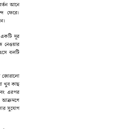
িবর্তন আনে
্দে ফেরে।
েন।
 একটি দূর
ঁজে নেওয়ার
 এসে বলটি
রে জোরালো
ো খুব কাছ
এবং এরপর
া আক্রমণে
েলার সুযোগ