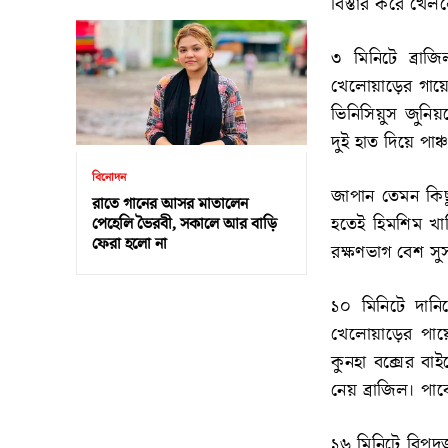
বিস্তার করে খেল
৩ মিনিটে ব্রাজ
খেলোয়াড়ের গায়ে
ভিনিসিয়ুস জুনি
দুই হাত দিয়ে পাঞ
বিনোদন
জাপান তেমন কিছ
রাতে গানের আসর মাতালেন
হতেই হিমশিম খা
পেহেলি ভৈরবী, সকালে আর বাড়ি
ফেরা হলো না
রক্ষণভাগ বেশ সু
১০ মিনিটে দান
খেলোয়াড়ের পায়ে
কুনহা বক্সের বাই
নেয় ব্রাজিল। পা
১৬ মিনিটে বিপদ