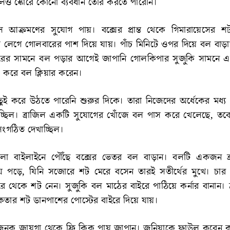
লেও স্কোরে কোনো ব্যবধান তৈরি করতে পারেনি।
িল আক্রমণের সুযোগ পায়। বক্সের প্রান্ত থেকে গিমারায়েসের শট 
 লেগে গোলবারের পাশ দিয়ে যায়। পাঁচ মিনিটে ওপর দিয়ে বল বাড়ায়
য়রের সামনে বল পড়ার আগেই জাপানি গোলকিপার সুজুকি সামনে 
্চ করে বল ক্লিয়ার করেন।
ুই করে উঠতে পারেনি শুরুর দিকে। তারা নিজেদের অর্ধেকের মধ্য
চ্ছিল। ব্রাজিল একটি সুযোগের খোঁজে বল পাস করে খেলেছে, তব
সংগঠিত দেখাচ্ছিল।
িলো বাইলাইনে পৌঁছে বক্সের ভেতর বল বাড়ান। বলটি একজন ব্
 পড়ে, যিনি সজোরে শট মেরে বসেন তারই সতীর্থের মুখে। চার
রে থেকে শট নেন। সুজুকি বল মাঠের বাইরে পাঠিয়ে কর্নার বানান। দ্
কেতার শট ডানপাশের পোস্টের বাইরে দিয়ে যায়।
জনক জায়গা থেকে ফ্রি কিক পায় জাপান। জুনিয়াকে ফাউল করেন 