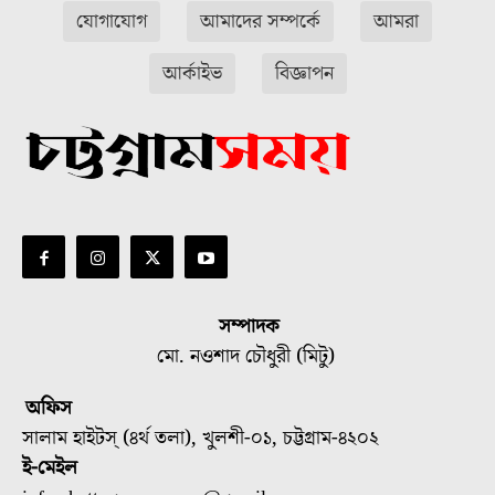
যোগাযোগ
আমাদের সম্পর্কে
আমরা
আর্কাইভ
বিজ্ঞাপন
সম্পাদক
মো. নওশাদ চৌধুরী (মিটু)
অফিস
সালাম হাইটস্ (৪র্থ তলা), খুলশী-০১, চট্টগ্রাম-৪২০২
ই-মেইল