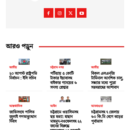
আরও পড়ুন
জাতীয়
চট্টগ্রাম নগর
জাতীয়
২০ আগস্ট রাষ্ট্রপতি
পটিয়ায় ৫ কোটি
বিকল এলএনজি
নির্বাচন : ইসি সচিব
টাকার ইয়াবাসহ
টার্মিনাল আংশিক চালু,
বাইকার গ্যাংয়ের ৬
সন্ধ্যার মধ্যে পুরো
সদস্য গ্রেপ্তার
সরবরাহের আশাবাদ
আন্তর্জাতিক
আইন
আবহাওয়া
জাতিসংঘে পালিত
চট্টগ্রামে ওয়াসিমসহ
চট্টগ্রামসহ ৭ জেলায়
জুলাই গণঅভ্যুত্থান
ছয় হত্যা: হাছান
৬০ কি.মি বেগে ঝড়ের
দিবস
মাহমুদ-নওফেলসহ ২২
পূর্বাভাস
জনের বিরুদ্ধে