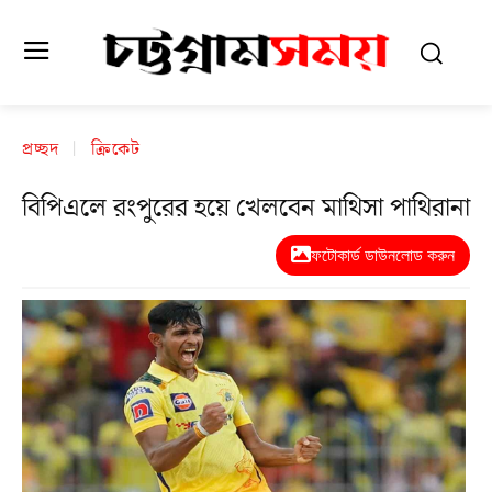
প্রচ্ছদ
ক্রিকেট
বিপিএলে রংপুরের হয়ে খেলবেন মাথিসা পাথিরানা
ফটোকার্ড ডাউনলোড করুন