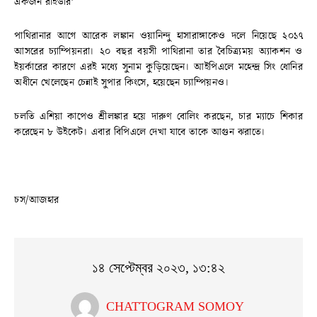
একজন রাইডার’
পাথিরানার আগে আরেক লঙ্কান ওয়ানিন্দু হাসারাঙ্গাকেও দলে নিয়েছে ২০১৭
আসরের চ্যাম্পিয়নরা। ২০ বছর বয়সী পাথিরানা তার বৈচিত্র্যময় অ্যাকশন ও
ইয়র্কারের কারণে এরই মধ্যে সুনাম কুড়িয়েছেন। আইপিএলে মহেন্দ্র সিং ধোনির
অধীনে খেলেছেন চেন্নাই সুপার কিংসে, হয়েছেন চ্যাম্পিয়নও।
চলতি এশিয়া কাপেও শ্রীলঙ্কার হয়ে দারুণ বোলিং করছেন, চার ম্যাচে শিকার
করেছেন ৮ উইকেট। এবার বিপিএলে দেখা যাবে তাকে আগুন ঝরাতে।
চস/আজহার
১৪ সেপ্টেম্বর ২০২৩, ১৩:৪২
CHATTOGRAM SOMOY