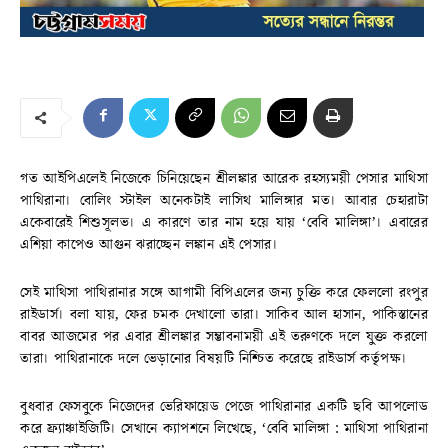
গত আইপিএলেই নিজেকে চিনিয়েছেন শ্রীলঙ্কার আরেক রহস্যময়ী পেসার মাথিসা
পাথিরানা। বোলিং স্টাইল অনেকটাই লাসিথ মালিঙ্গার মত। আবার চেহারাটা
একেবারেই শিশুসূলভ। এ কারণে তার নাম হয়ে যায় ‘বেবি মালিঙ্গা’। এবারের
এশিয়া কাপেও আগুন ঝরাচ্ছেন লঙ্কান এই পেসার।
সেই মাথিসা পাথিরানার সঙ্গে আগামী বিপিএলের জন্য চুক্তি করে ফেললো রংপুর
রাইডার্স। বলা যায়, ফের চমক দেখালো তারা। সাকিব আল হাসান, পাকিস্তানের
বাবর আজমের পর এবার শ্রীলঙ্কার সম্ভাবনাময়ী এই তরুণকে দলে যুক্ত করলো
তারা। পাথিরানাকে দলে ভেড়ানোর বিষয়টি নিশ্চিত করেছে রাইডার্স কর্তৃপক্ষ।
বুধবার ফেসবুকে নিজেদের ভেরিফায়েড পেজে পাথিরানার একটি ছবি আপলোড
করে ফ্র্যাঞ্চাইজিটি। সেখানে ক্যাপশনে লিখেছে, ‘বেবি মালিঙ্গা : মাথিসা পাথিরানা