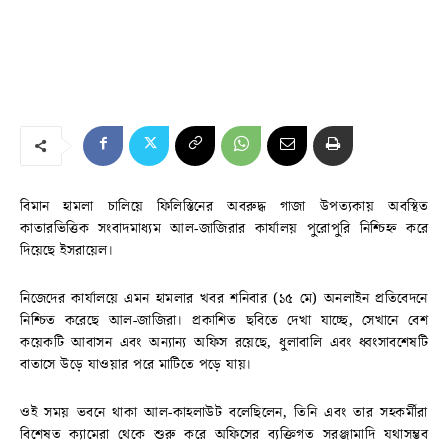
বিমান হামলা চালিয়ে ফিলিস্তিনের অবরুদ্ধ গাজা উপত্যকায় অবস্থিত
কাতারভিত্তিক সংবাদমাধ্যম আল-জাজিরার কার্যালয় পুরোপুরি নিশ্চিহ্ন করে
দিয়েছে ইসরায়েল।
নিজেদের কার্যালয়ে এমন হামলার খবর শনিবার (১৫ মে) অনলাইন প্রতিবেদনে
নিশ্চিত করেছে আল-জাজিরা। প্রকাশিত ছবিতে দেখা যাচ্ছে, সেখানে বেশ
কয়েকটি আবাসন এবং অন্যান্য অফিস রয়েছে, ধুলাবালি এবং ধ্বংসাবশেষটি
বাতাসে উড়ে যাওয়ার পরে মাটিতে পড়ে যায়।
ওই সময় ভবনে থাকা আল-কাহলাউট বলেছিলেন, তিনি এবং তার সহকর্মীরা
বিশেষত ক্যামেরা থেকে শুরু করে অফিসের ব্যক্তিগত সরঞ্জামাদি যথাসম্ভব