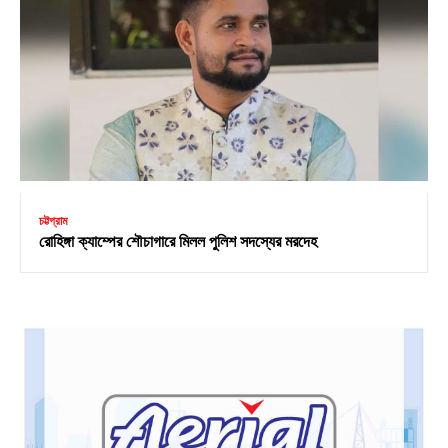
চট্টগ্রাম
রোহিঙ্গা ক্যাম্পের শৌচাগারে মিলল পুলিশ সদস্যের মরদেহ