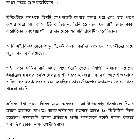
সংগ্রহ করতে শুরু করেছিলেন “।
বিল্ডিংটিতে কমপক্ষে তিনটি ক্ষেপণাস্ত্রটি আঘাত হানার পরে এবং তার পতন
দেখার পরে আল-কাহলাউট বলছিলেন, তিনি ১১ বছর ধরে এই ভবনে কাজ
করেছিলেন এবং প্রায়শই তার ছাদ থেকে সরাসরি রিপোর্টিং করেছিলেন।
আমি এই বিল্ডিং থেকে প্রচুর ইভেন্ট কভার করছি। আমাদের সহকর্মীদের সাথে
প্রচুর ভাল স্মৃতি রয়েছে।
ওই ভবনে মার্কিন বার্তা সংস্থা এসোসিয়েট প্রেসের (এপি) কার্যালয় রয়েছে।
ইসরায়েল হামলার হুমকি দেওয়ায় শনিবারের হামলার এক ঘণ্টা আগেই ভবনটির
বাসিন্দাদের সতর্ক করে দেওয়া হয়েছিল। তাৎক্ষণিকভাবে হতাহতের কোনো খবর
পাওয়া যায়নি।
এদিকে টানা পঞ্চম দিনের মতো অবরুদ্ধ গাজা উপত্যকায় ইসরায়েল বিমান
হামলা অব্যাহত রেখেছে। আজ শনিবারের হামলায় আরও ১০ ফিলিস্তিনি নিহত
হয়েছেন। ইসরায়েলি হামলা প্রতিরোধ পাল্টা ইসরায়েলে রকেট হামলা করেছে
গাজা উপত্যকার শাসকগোষ্ঠী হামাস।
চস/স