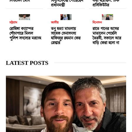
লিওনেল মেসি
বিদ্যুৎকেন্দ্রে পৌঁছেছেন
করা হয়েছিল: চিফ
প্রধানমন্ত্রী
প্রসিকিউটর
চট্টগ্রাম
জাতীয়
বিনোদন
রোহিঙ্গা ক্যাম্পের
তনু হত্যা মামলায়
রাতে গানের আসর
শৌচাগারে মিলল
সাবেক সেনাসদস্য
মাতালেন পেহেলি
পুলিশ সদস্যের মরদেহ
হাফিজুর রহমান ফের
ভৈরবী, সকালে আর
গ্রেপ্তার
বাড়ি ফেরা হলো না
LATEST POSTS