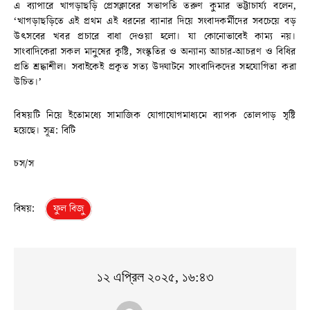
এ ব্যাপারে খাগড়াছড়ি প্রেসক্লাবের সভাপতি তরুণ কুমার ভট্টাচার্য্য বলেন,
‘খাগড়াছড়িতে এই প্রথম এই ধরনের ব্যানার দিয়ে সংবাদকর্মীদের সবচেয়ে বড়
উৎসবের খবর প্রচারে বাধা দেওয়া হলো। যা কোনোভাবেই কাম্য নয়।
সাংবাদিকেরা সকল মানুষের কৃষ্টি, সংস্কৃতির ও অন্যান্য আচার-আচরণ ও বিধির
প্রতি শ্রদ্ধাশীল। সবাইকেই প্রকৃত সত্য উদঘাটনে সাংবাদিকদের সহযোগিতা করা
উচিত।’
বিষয়টি নিয়ে ইতোমধ্যে সামাজিক যোগাযোগমাধ্যমে ব্যাপক তোলপাড় সৃষ্টি
হয়েছে। সূত্র: বিটি
চস/স
বিষয়:
ফুল বিজু
১২ এপ্রিল ২০২৫, ১৬:৪৩