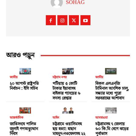
SOHAG
আরও পড়ুন
জাতীয়
চট্টগ্রাম নগর
জাতীয়
২০ আগস্ট রাষ্ট্রপতি
পটিয়ায় ৫ কোটি
বিকল এলএনজি
নির্বাচন : ইসি সচিব
টাকার ইয়াবাসহ
টার্মিনাল আংশিক চালু,
বাইকার গ্যাংয়ের ৬
সন্ধ্যার মধ্যে পুরো
সদস্য গ্রেপ্তার
সরবরাহের আশাবাদ
আন্তর্জাতিক
আইন
আবহাওয়া
জাতিসংঘে পালিত
চট্টগ্রামে ওয়াসিমসহ
চট্টগ্রামসহ ৭ জেলায়
জুলাই গণঅভ্যুত্থান
ছয় হত্যা: হাছান
৬০ কি.মি বেগে ঝড়ের
দিবস
মাহমুদ-নওফেলসহ ২২
পূর্বাভাস