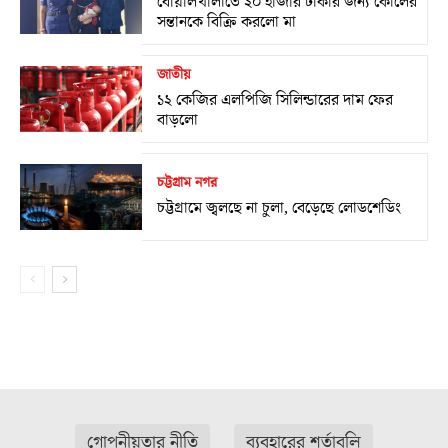
বোয়ালখালীতে ২০ হাজার টাকার জন্য কোলের
সন্তানকে বিক্রি করলো মা
জাতীয়
১২ কেজির এলপিজি সিলিন্ডারের দাম ফের
বাড়লো
চট্টগ্রাম নগর
চট্টগ্রামে জ্বলছে না চুলা, বেড়েছে লোডশেডিং
গোপনীয়তার নীতি
ব্যবহারের শর্তাবলি