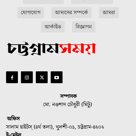
যোগাযোগ
আমাদের সম্পর্কে
আমরা
আর্কাইভ
বিজ্ঞাপন
সম্পাদক
মো. নওশাদ চৌধুরী (মিটু)
অফিস
সালাম হাইটস্ (৪র্থ তলা), খুলশী-০১, চট্টগ্রাম-৪২০২
ই-মেইল