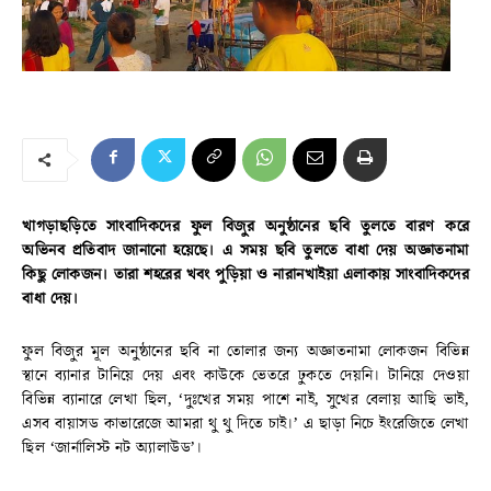
খাগড়াছড়িতে সাংবাদিকদের ফুল বিজুর অনুষ্ঠানের ছবি তুলতে বারণ করে
অভিনব প্রতিবাদ জানানো হয়েছে। এ সময় ছবি তুলতে বাধা দেয় অজ্ঞাতনামা
কিছু লোকজন। তারা শহরের খবং পুড়িয়া ও নারানখাইয়া এলাকায় সাংবাদিকদের
বাধা দেয়।
ফুল বিজুর মূল অনুষ্ঠানের ছবি না তোলার জন্য অজ্ঞাতনামা লোকজন বিভিন্ন
স্থানে ব্যানার টানিয়ে দেয় এবং কাউকে ভেতরে ঢুকতে দেয়নি। টানিয়ে দেওয়া
বিভিন্ন ব্যানারে লেখা ছিল, ‘দুঃখের সময় পাশে নাই, সুখের বেলায় আছি ভাই,
এসব বায়াসড কাভারেজে আমরা থু থু দিতে চাই।’ এ ছাড়া নিচে ইংরেজিতে লেখা
ছিল ‘জার্নালিস্ট নট অ্যালাউড’।