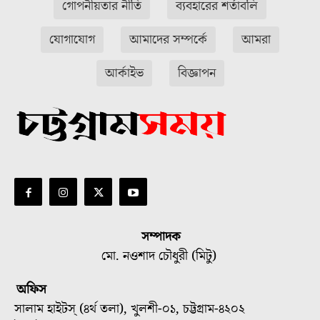
গোপনীয়তার নীতি
ব্যবহারের শর্তাবলি
যোগাযোগ
আমাদের সম্পর্কে
আমরা
আর্কাইভ
বিজ্ঞাপন
সম্পাদক
মো. নওশাদ চৌধুরী (মিটু)
অফিস
সালাম হাইটস্ (৪র্থ তলা), খুলশী-০১, চট্টগ্রাম-৪২০২