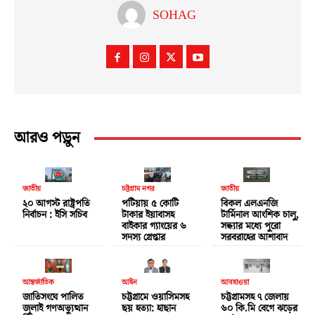
SOHAG
আরও পড়ুন
জাতীয়
চট্টগ্রাম নগর
জাতীয়
২০ আগস্ট রাষ্ট্রপতি
পটিয়ায় ৫ কোটি
বিকল এলএনজি
নির্বাচন : ইসি সচিব
টাকার ইয়াবাসহ
টার্মিনাল আংশিক চালু,
বাইকার গ্যাংয়ের ৬
সন্ধ্যার মধ্যে পুরো
সদস্য গ্রেপ্তার
সরবরাহের আশাবাদ
আন্তর্জাতিক
আইন
আবহাওয়া
জাতিসংঘে পালিত
চট্টগ্রামে ওয়াসিমসহ
চট্টগ্রামসহ ৭ জেলায়
জুলাই গণঅভ্যুত্থান
ছয় হত্যা: হাছান
৬০ কি.মি বেগে ঝড়ের