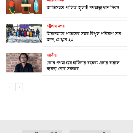
আন্তর্জাতিক
জাতিসংঘে পালিত জুলাই গণঅভ্যুত্থান দিবস
চট্টগ্রাম নগর
মিয়ানমারে পাচারের সময় বিপুল পরিমাণ সার
জব্দ, গ্রেপ্তার ২৩
জাতীয়
কোন গণমাধ্যম হাসিনার বক্তব্য প্রচার করলে
ব্যবস্থা নেবে সরকার