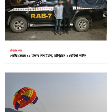
চট্টগ্রাম নগর
পেটের ভেতর ৯০ হাজার পিস ইয়াবা, চট্টগ্রামে ২ রোহিঙ্গা আটক