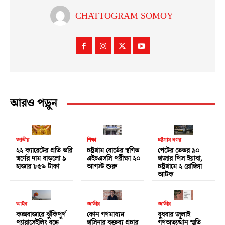
CHATTOGRAM SOMOY
আরও পড়ুন
জাতীয়
শিক্ষা
চট্টগ্রাম নগর
২২ ক্যারেটের প্রতি ভরি
চট্টগ্রাম বোর্ডের স্থগিত
পেটের ভেতর ৯০
স্বর্ণের দাম বাড়লো ৯
এইচএসসি পরীক্ষা ২০
হাজার পিস ইয়াবা,
হাজার ৮৫৬ টাকা
আগস্ট শুরু
চট্টগ্রামে ২ রোহিঙ্গা
আটক
আইন
জাতীয়
জাতীয়
কক্সবাজারে ঝুঁকিপূর্ণ
কোন গণমাধ্যম
বুধবার জুলাই
প্যারাসেইলিং বন্ধে
হাসিনার বক্তব্য প্রচার
গণঅভ্যুত্থান স্মৃতি