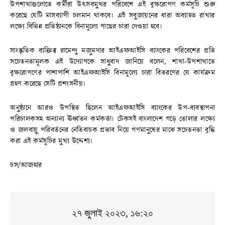
উপশাখাগুলোতে কর্মীরা উৎসবমুখর পরিবেশে এই বৃক্ষরোপণ কর্মসূচি শুরু
করেছে যেটি মাসব্যাপী চলমান থাকবে। এই সবুজায়নের ধারা অব্যাহত রাখার
লক্ষ্যে বিভিন্ন প্রতিষ্ঠানকে বিনামূল্যে গাছের চারা দেওয়া হবে।
সাংস্কৃতিক ব্যক্তিত্ব রামেন্দু মজুমদার আইএফআইসি ব্যাংকের পরিবেশের প্রতি
সচেতনতামূলক এই উদ্যোগকে সাধুবাদ জানিয়ে বলেন, শাখা-উপশাখাতে
বৃক্ষরোপণের পাশাপাশি আইএফআইসি বিনামূল্যে চারা বিতরণের যে কার্যক্রম
গ্রহণ করেছে সেটি প্রশংসনীয়।
অনুষ্ঠানে আরও উপস্থিত ছিলেন আইএফআইসি ব্যাংকের উপ-ব্যবস্থাপনা
পরিচালকসহ অন্যান্য ঊর্ধ্বতন কর্মকর্তা। টেকসই বাংলাদেশ গড়ে তোলার লক্ষ্যে
ও জলবায়ু পরিবর্তনের নেতিবাচক প্রভাব নিয়ে গণমানুষের মাঝে সচেতনতা বৃদ্ধি
করা এই কর্মসূচির মুখ্য উদ্দেশ্য।
চস/আজহার
২৭ জুলাই ২০২৩, ১৬:২০