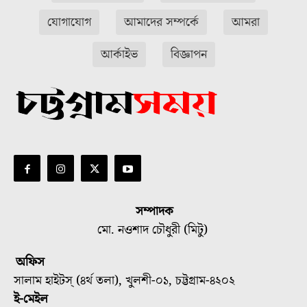
যোগাযোগ
আমাদের সম্পর্কে
আমরা
আর্কাইভ
বিজ্ঞাপন
সম্পাদক
মো. নওশাদ চৌধুরী (মিটু)
অফিস
সালাম হাইটস্ (৪র্থ তলা), খুলশী-০১, চট্টগ্রাম-৪২০২
ই-মেইল