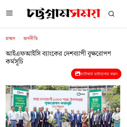
প্রচ্ছদ
অর্থনীতি
আইএফআইসি ব্যাংকের দেশব্যাপী বৃক্ষরোপণ
কর্মসূচি
ফটোকার্ড ডাউনলোড করুন