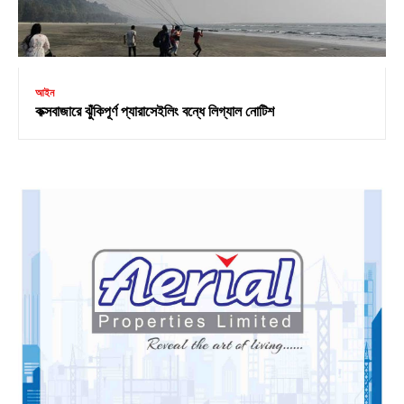
আইন
কক্সবাজারে ঝুঁকিপূর্ণ প্যারাসেইলিং বন্ধে লিগ্যাল নোটিশ