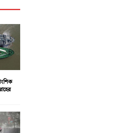
আংশিক
বরাহের