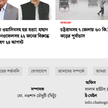
আবহাওয়া
ামে ওয়াসিমসহ ছয় হত্যা: হাছান
চট্টগ্রামসহ ৭ জেলায় ৬০ কি.
-নওফেলসহ ২২ জনের বিরুদ্ধে
ঝড়ের পূর্বাভাস
গ্রহণ ২৪ আগস্ট
ারের শর্তাবলি
যোগাযোগ
আমাদের সম্পর্কে
আমরা
অফিস
সম্পাদক
সালাম হাইটস্ (
মো. নওশাদ চৌধুরী (মিটু)
ই-মেইল
info.chatto