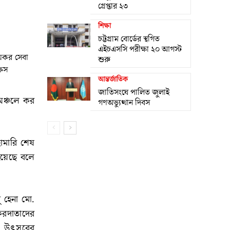
গ্রেপ্তার ২৩
শিক্ষা
চট্টগ্রাম বোর্ডের স্থগিত
এইচএসসি পরীক্ষা ২০ আগস্ট
আয়কর সেবা
শুরু
ফিস
আন্তর্জাতিক
জাতিসংঘে পালিত জুলাই
অঞ্চলে কর
গণঅভ্যুত্থান দিবস
ামারি শেষ
হয়েছে বলে
 হেনা মো.
করদাতাদের
ে। উৎসবের