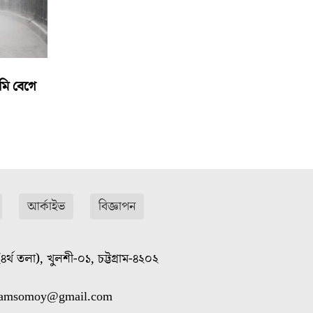
মি বেগে
আর্কাইভ
বিজ্ঞাপন
৪র্থ তলা), খুলশী-০১, চট্টগ্রাম-৪২০২
gramsomoy@gmail.com