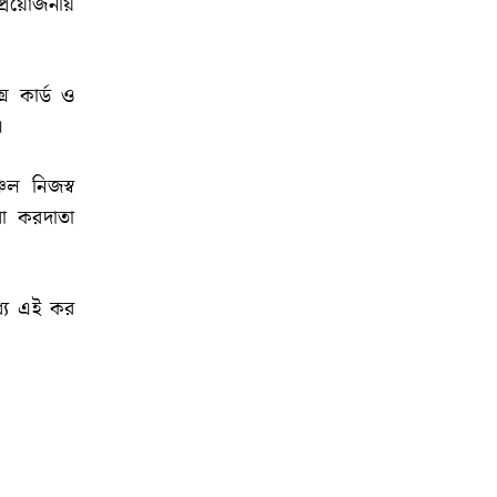
রয়োজনীয়
স কার্ড ও
।
চল নিজস্ব
রা করদাতা
যে এই কর