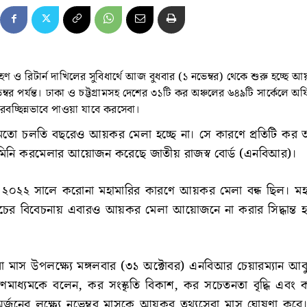
হণ ও রিটার্ন দাখিলের সুবিধার্থে আজ বুধবার (১ নভেম্বর) থেকে শুরু হচ্ছে 
বর পর্যন্ত। ঢাকা ও চট্টগ্রামসহ দেশের ৩১টি কর অঞ্চলের ৬৪৯টি সার্কেলে অ
বচ্ছিন্নভাবে পাওয়া যাবে করসেবা।
তো চলতি বছরেও আয়কর মেলা হচ্ছে না। সে কারণে প্রতিটি কর 
মিনি করমেলার আয়োজন করেছে জাতীয় রাজস্ব বোর্ড (এনবিআর)।
২০২২ সালে করোনা মহামারির কারণে আয়কর মেলা বন্ধ ছিল। মহ
ের বিবেচনায় এবারও আয়কর মেলা আয়োজনে না করার সিদ্ধান্ত 
 মাস উপলক্ষ্যে মঙ্গলবার (৩১ অক্টোবর) এনবিআর চেয়ারম্যান আবু
গণমাধ্যমকে বলেন, কর সংস্কৃতি বিকাশ, কর সচেতনতা বৃদ্ধি এবং 
স অর্জনের লক্ষ্যে নভেম্বর মাসকে আয়কর তথ্যসেবা মাস ঘোষণা কর