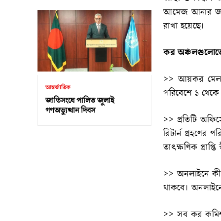
আমেজ আনার জন্য
রাখা হয়েছে।
কর অঞ্চলগুলোতে
>> আয়কর মেলা
আন্তর্জাতিক
পরিবেশে ১ থেকে ৩
জাতিসংঘে পালিত জুলাই
গণঅভ্যুত্থান দিবস
>> প্রতিটি অফিসে 
রিটার্ন গ্রহণের
তাৎক্ষণিক প্রাপ্ত
>> অনলাইনে কীভা
থাকবে। অনলাইনে 
>> সব কর কমিশনার