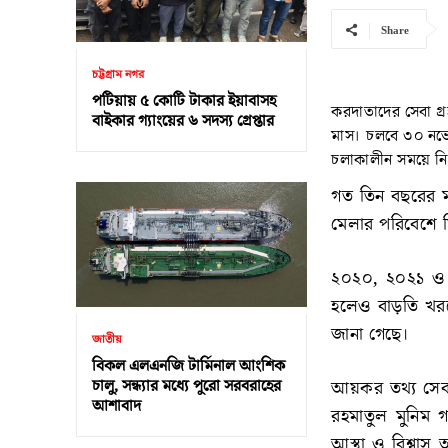
Share
চট্টগ্রাম নগর
পটিয়ায় ৫ কোটি টাকার ইয়াবাসহ
করদাতাদের সেবা গ্র
বাইকার গ্যাংয়ের ৬ সদস্য গ্রেপ্তার
মাস। চলবে ৩০ নভেম্
চলাকালীন সময়ে নির
গত তিন বছরের ম
মেলার পরিবেশে 
২০২০, ২০২১ ও 
হলেও বাড়তি খরচ
জানা গেছে।
জাতীয়
বিকল এলএনজি টার্মিনাল আংশিক
চালু, সন্ধ্যার মধ্যে পুরো সরবরাহের
আয়কর তথ্য সেবা
আশাবাদ
রহমাতুল মুনিম 
আস্থা ও বিশ্বা