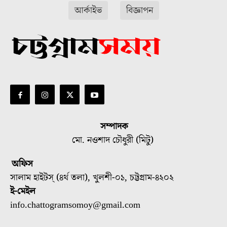
আর্কাইভ
বিজ্ঞাপন
সম্পাদক
মো. নওশাদ চৌধুরী (মিটু)
অফিস
সালাম হাইটস্ (৪র্থ তলা), খুলশী-০১, চট্টগ্রাম-৪২০২
ই-মেইল
info.chattogramsomoy@gmail.com