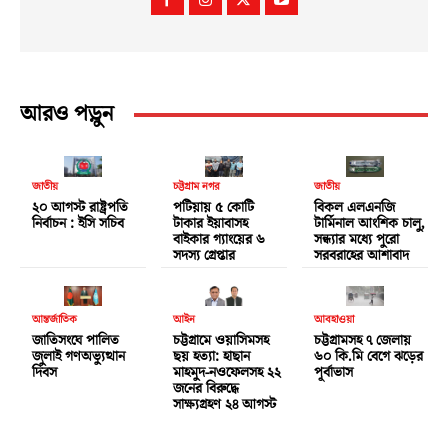
আরও পড়ুন
জাতীয়
চট্টগ্রাম নগর
জাতীয়
২০ আগস্ট রাষ্ট্রপতি
পটিয়ায় ৫ কোটি
বিকল এলএনজি
নির্বাচন : ইসি সচিব
টাকার ইয়াবাসহ
টার্মিনাল আংশিক চালু,
বাইকার গ্যাংয়ের ৬
সন্ধ্যার মধ্যে পুরো
সদস্য গ্রেপ্তার
সরবরাহের আশাবাদ
আন্তর্জাতিক
আইন
আবহাওয়া
জাতিসংঘে পালিত
চট্টগ্রামে ওয়াসিমসহ
চট্টগ্রামসহ ৭ জেলায়
জুলাই গণঅভ্যুত্থান
ছয় হত্যা: হাছান
৬০ কি.মি বেগে ঝড়ের
দিবস
মাহমুদ-নওফেলসহ ২২
পূর্বাভাস
জনের বিরুদ্ধে
সাক্ষ্যগ্রহণ ২৪ আগস্ট