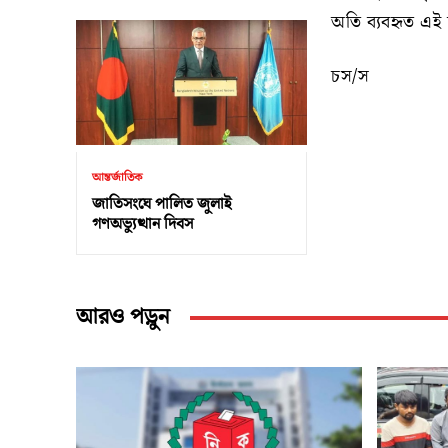
অতি ব্যবহৃত এই 
চস/স
আন্তর্জাতিক
জাতিসংঘে পালিত জুলাই
গণঅভ্যুত্থান দিবস
আরও পড়ুন