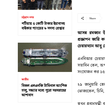
চট্টগ্রাম নগর
Share
পটিয়ায় ৫ কোটি টাকার ইয়াবাসহ
বাইকার গ্যাংয়ের ৬ সদস্য গ্রেপ্তার
আসন্ন রমজান উ
প্রজ্ঞাপন জারি 
চেয়ারম্যান আবু 
এনবিআর চেয়ারম
সয়াবিন তেল, অপ
সংযোজন কর ১৫ শ
জাতীয়
২৯ জানুয়ারি তেজ
বিকল এলএনজি টার্মিনাল আংশিক
চালু, সন্ধ্যার মধ্যে পুরো সরবরাহের
ভোজ্যতেল, চিনি, 
আশাবাদ
তখন প্রধানমন্ত