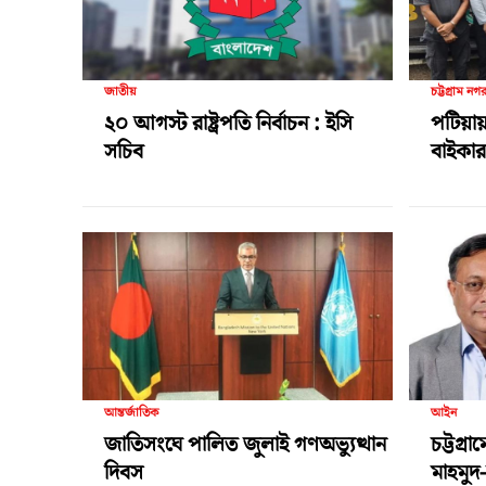
জাতীয়
চট্টগ্রাম নগ
২০ আগস্ট রাষ্ট্রপতি নির্বাচন : ইসি
পটিয়ায়
সচিব
বাইকার 
আন্তর্জাতিক
আইন
জাতিসংঘে পালিত জুলাই গণঅভ্যুত্থান
চট্টগ্র
দিবস
মাহমুদ