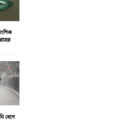
আংশিক
বরাহের
মি বেগে