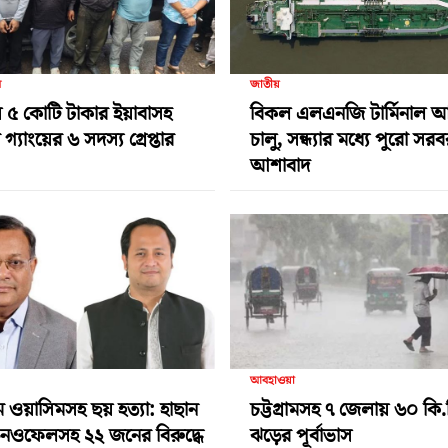
র
জাতীয়
 ৫ কোটি টাকার ইয়াবাসহ
বিকল এলএনজি টার্মিনাল 
গ্যাংয়ের ৬ সদস্য গ্রেপ্তার
চালু, সন্ধ্যার মধ্যে পুরো সর
আশাবাদ
আবহাওয়া
ামে ওয়াসিমসহ ছয় হত্যা: হাছান
চট্টগ্রামসহ ৭ জেলায় ৬০ কি.
-নওফেলসহ ২২ জনের বিরুদ্ধে
ঝড়ের পূর্বাভাস