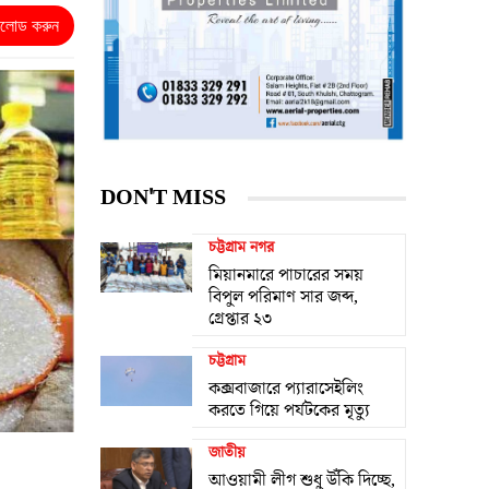
নলোড করুন
DON'T MISS
চট্টগ্রাম নগর
মিয়ানমারে পাচারের সময়
বিপুল পরিমাণ সার জব্দ,
গ্রেপ্তার ২৩
চট্টগ্রাম
কক্সবাজারে প্যারাসেইলিং
করতে গিয়ে পর্যটকের মৃত্যু
জাতীয়
আওয়ামী লীগ শুধু উঁকি দিচ্ছে,