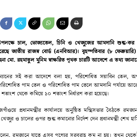
পলক্ষে চাল, ভোজ্যতেল, চিনি ও খেজুজের আমদানি শুল্ক-কর 
করেছে জাতীয় রাজস্ব বোর্ড (এনবিআর)। বৃহস্পতিবার (৮ ফেব্রুয়ার
হেনা মো. রহমাতুল মুনিম স্বাক্ষরিত পৃথক চারটি আদেশে এ তথ্য জানা
্যানের সই করা আদেশে বলা হয়, পরিশোধিত সয়াবিন তেল, অ
রিশোধিত পাম তেল ও পরিশোধিত পাম তেলে আমদানি পর্যায়ে আরো
তাংশ থেকে কমিয়ে ১০ শতাংশ নির্ধারণ করা হয়েছে।
গাঁওয়ে প্রধানমন্ত্রীর কার্যালয়ে অনুষ্ঠিত মন্ত্রিসভার বৈঠকে রমজ
খেজুর ও চালের ওপর শুল্ক কমানোর নির্দেশ দেন প্রধানমন্ত্রী শেখ হা
্রী বলেন, রমজানে যাতে এসব পণ্যের সরবরাহ কম না হয়। তখন থেক