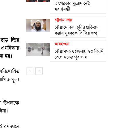
তৎপরতার মুরোদ নেই:
স্বরাষ্ট্রমন্ত্রী
চট্টগ্রাম নগর
চট্টগ্রামে কলা চুরির প্রতিবাদ
করায় যুবককে পিটিয়ে হত্যা
ছাড় দিয়ে
আবহাওয়া
ি) এনবিআর
চট্টগ্রামসহ ৭ জেলায় ৬০ কি.মি
নো হয়।
বেগে ঝড়ের পূর্বাভাস
পরিশোধিত
পিত মূল্য
ান উপলক্ষে
সিনা।
েই রমজানে