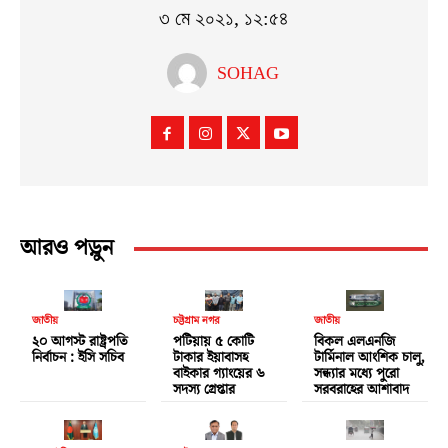
৩ মে ২০২১, ১২:৫৪
SOHAG
আরও পড়ুন
জাতীয়
চট্টগ্রাম নগর
জাতীয়
২০ আগস্ট রাষ্ট্রপতি
পটিয়ায় ৫ কোটি
বিকল এলএনজি
নির্বাচন : ইসি সচিব
টাকার ইয়াবাসহ
টার্মিনাল আংশিক চালু,
বাইকার গ্যাংয়ের ৬
সন্ধ্যার মধ্যে পুরো
সদস্য গ্রেপ্তার
সরবরাহের আশাবাদ