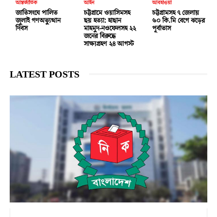
আন্তর্জাতিক
আইন
আবহাওয়া
জাতিসংঘে পালিত
চট্টগ্রামে ওয়াসিমসহ
চট্টগ্রামসহ ৭ জেলায়
জুলাই গণঅভ্যুত্থান
ছয় হত্যা: হাছান
৬০ কি.মি বেগে ঝড়ের
দিবস
মাহমুদ-নওফেলসহ ২২
পূর্বাভাস
জনের বিরুদ্ধে
সাক্ষ্যগ্রহণ ২৪ আগস্ট
LATEST POSTS