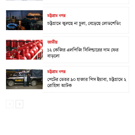
চট্টগ্রাম নগর
চট্টগ্রামে জ্বলছে না চুলা, বেড়েছে লোডশেডিং
জাতীয়
১২ কেজির এলপিজি সিলিন্ডারের দাম ফের
বাড়লো
চট্টগ্রাম নগর
পেটের ভেতর ৯০ হাজার পিস ইয়াবা, চট্টগ্রামে ২
রোহিঙ্গা আটক