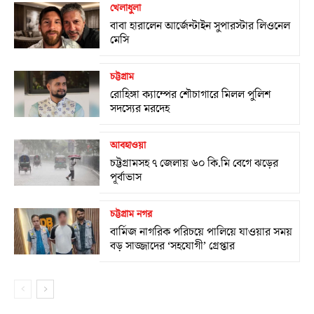
খেলাধুলা
বাবা হারালেন আর্জেন্টাইন সুপারস্টার লিওনেল
মেসি
চট্টগ্রাম
রোহিঙ্গা ক্যাম্পের শৌচাগারে মিলল পুলিশ
সদস্যের মরদেহ
আবহাওয়া
চট্টগ্রামসহ ৭ জেলায় ৬০ কি.মি বেগে ঝড়ের
পূর্বাভাস
চট্টগ্রাম নগর
বার্মিজ নাগরিক পরিচয়ে পালিয়ে যাওয়ার সময়
বড় সাজ্জাদের ‘সহযোগী’ গ্রেপ্তার