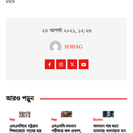
চস/স
২৩ আগস্ট ২০২১, ১২:২৬
SOHAG
আরও পড়ুন
শিক্ষা
শিক্ষা
বিনোদন
এসএসসিতে চট্টগ্রাম
এসএসসি-সমমান
সালমান শাহ হত্যা
শিক্ষাবোর্ডে পাসের হার
পরীক্ষার ফল প্রকাশ,
মামলায় খলনায়ক ডন