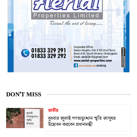
DON'T MISS
জাতীয়
বুধবার জুলাই গণঅভ্যুত্থান স্মৃতি জাদুঘর
উদ্বোধন করবেন প্রধানমন্ত্রী